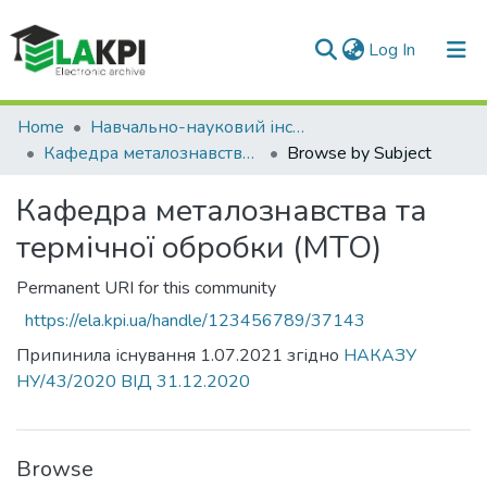
(current)
Log In
Communities & Collections
Home
Навчально-науковий інститут матеріалознавства та зварювання ім. Є.О. Патона (НН ІМЗ ім. Є.О. Патона)
Кафедра металознавства та термічної обробки (МТО)
Browse by Subject
All of DSpace
Кафедра металознавства та
термічної обробки (МТО)
Permanent URI for this community
https://ela.kpi.ua/handle/123456789/37143
Припинила існування 1.07.2021 згідно
НАКАЗУ
НУ/43/2020 ВІД 31.12.2020
Browse