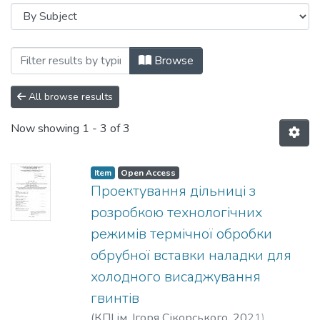
Browsing Кафедра металознавства та т
Browse
All browse results
Now showing
1 - 3 of 3
Item
Open Access
Проектування дільниці з
розробкою технологічних
режимів термічної обробки
обрубної вставки наладки для
холодного висаджування
гвинтів
(
КПІ ім. Ігоря Сікорського
,
2021
)