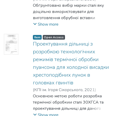
Лопушанська, Єлизавета Максимівна
Обґрунтовано вибір марки сталі яку
;
Христенко, Вадим Володимирович
доцільно використовувати для
виготовлення обрубної вставки
наладки для холодного висаджування
Show more
гвинтів, запропоновано методи
термічної обробки деталі, а саме
Item
Open Access
гартування та подальший відпуск,
Проектування дільниці з
обґрунтовано та розраховано
розробкою технологічних
параметри технологічних режимів
режимів термічної обробки
термічної обробки, обрано обладнання
пуансона для холодної висадки
для здійснення операцій термічної
обробки і спроектовано дільницю
хрестоподібних лунок в
термічної обробки.
головках гвинтів
(
КПІ ім. Ігоря Сікорського
,
2021
)
Левченко, Владислав Валерійович
Основною метою роботи розробка
;
Котляр, Сергій Миколайович
термічної обробкии сталі 30ХГСА та
проектування дільниці для даного
варіанту термічної обробки. Для
Show more