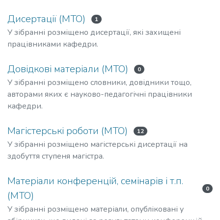
Дисертації (МТО)
1
У зібранні розміщено дисертації, які захищені
працівниками кафедри.
Довідкові матеріали (МТО)
0
У зібранні розміщено словники, довідники тощо,
авторами яких є науково-педагогічні працівники
кафедри.
Магістерські роботи (МТО)
12
У зібранні розміщено магістерські дисертації на
здобуття ступеня магістра.
Матеріали конференцій, семінарів і т.п.
0
(МТО)
У зібранні розміщено матеріали, опубліковані у