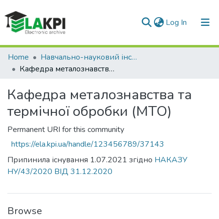
(current)
Log In
Communities & Collections
Home
Навчально-науковий інститут матеріалознавства та зварювання ім. Є.О. Патона (НН ІМЗ ім. Є.О. Патона)
Кафедра металознавства та термічної обробки (МТО)
All of DSpace
Кафедра металознавства та
Statistics
термічної обробки (МТО)
Permanent URI for this community
https://ela.kpi.ua/handle/123456789/37143
Припинила існування 1.07.2021 згідно
НАКАЗУ
НУ/43/2020 ВІД 31.12.2020
Browse