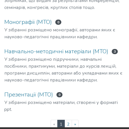
збірниках, що видані за результатами конференцій,
семінарів, конгресів, круглих столів тощо.
Монографії (МТО)
0
У зібранні розміщено монографії, авторами яких є
науково-педагогічні працівники кафедри.
Навчально-методичні матеріали (МТО)
3
У зібранні розміщено підручники, навчальні
посібники, практикуми, матеріали до курсів лекцій,
програми дисциплін, авторами або укладачами яких є
науково-педагогічні працівники кафедри.
Презентації (МТО)
0
У зібранні розміщено матеріали, створені у форматі
ppt.
(current)
«
1
2
»