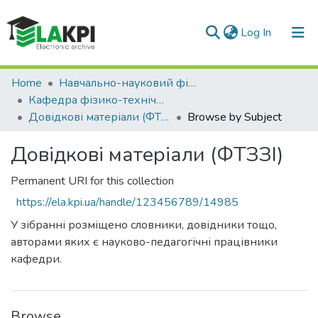
(current)
Log In
Communities & Collections
Home
Навчально-науковий фізико-технічний інститут (НН ФТІ)
Кафедра фізико-технічних засобів захисту інформації (ФТЗЗІ)
All of DSpace
Довідкові матеріали (ФТЗЗІ)
Browse by Subject
Довідкові матеріали (ФТЗЗІ)
Permanent URI for this collection
https://ela.kpi.ua/handle/123456789/14985
У зібранні розміщено словники, довідники тощо,
авторами яких є науково-педагогічні працівники
кафедри.
Browse