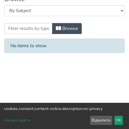
Browsing Довідкові матеріали (ФТЗЗІ) 
Browse
No items to show.
cookies.consent.content-notice.description.no-privacy
DSpace software
copyright © 2002-2026
LYRASIS
Налаштувати
Відхилити
OK
Cookie settings
Send Feedback