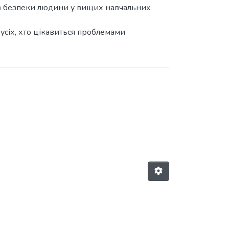
ів з безпеки людини у вищих навчальних
 усіх, хто цікавиться проблемами
пеки життєдіяльності (1 ; 2018 ; 