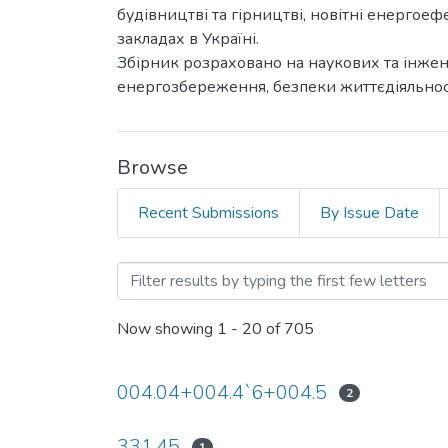
будівництві та гірництві, новітні енергое
закладах в Україні.
Збірник розраховано на наукових та інженер
енергозбереження, безпеки життєдіяльност
Browse
Recent Submissions
By Issue Date
Browsing Актуальні питан
Now showing
1 - 20 of 705
004.04+004.4`6+004.5
2
331.45
1