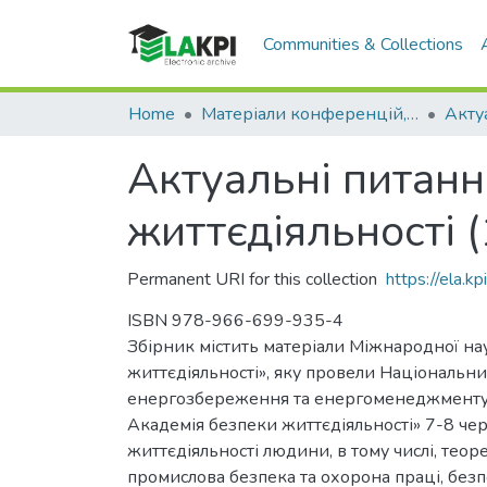
Communities & Collections
Home
Матеріали конференцій, семінарів і т.п.
Актуальні питан
життєдіяльності (1
Permanent URI for this collection
https://ela.
ISBN 978-966-699-935-4
Збірник містить матеріали Міжнародної н
життєдіяльності», яку провели Національний
енергозбереження та енергоменеджменту, 
Академія безпеки життєдіяльності» 7-8 чер
життєдіяльності людини, в тому числі, теор
промислова безпека та охорона праці, безп