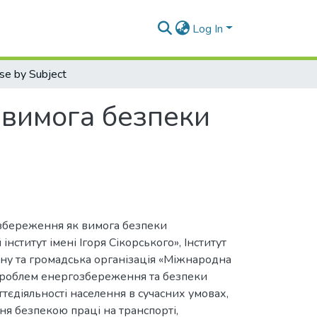
Log In
se by Subject
 вимога безпеки
озбереження як вимога безпеки
нститут імені Ігоря Сікорського», Інститут
ну та громадська організація «Міжнародна
з проблем енергозбереження та безпеки
ттєдіяльності населення в сучасних умовах,
ня безпекою праці на транспорті,