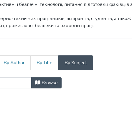
фективні і безпечні технології, питання підготовки фахівц
но-технічних працівників, аспірантів, студентів, а також
і, промислової безпеки та охорони праці.
By Author
By Title
By Subject
ня енергозбереження як вимога без
Browse