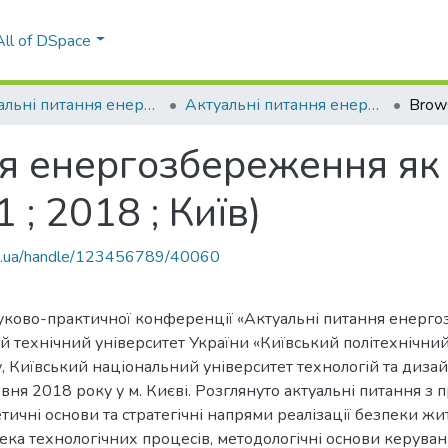
All of DSpace
Актуальні питання енергозбереження як вимога безпеки життєдіяльності
Актуальні питання енергозбереження як вимога безпеки життєдіяльності (1 ; 2018 ; Київ)
Brow
ня енергозбереження як
 ; 2018 ; Київ)
kpi.ua/handle/123456789/40060
ауково-практичної конференції «Актуальні питання енерг
 технічний університет України «Київський політехнічний і
Київський національний університет технологій та дизай
вня 2018 року у м. Києві. Розглянуто актуальні питання 
етичні основи та стратегічні напрями реалізації безпеки жи
ека технологічних процесів, методологічні основи керуван