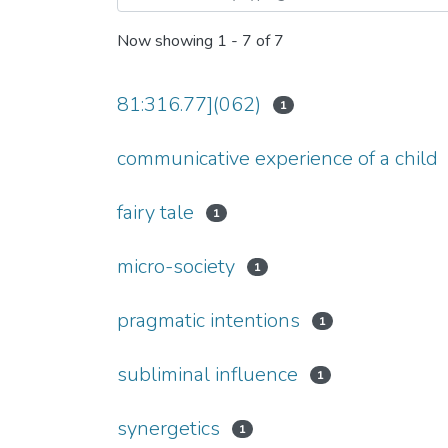
Now showing
1 - 7 of 7
81:316.77](062)
1
communicative experience of a child
fairy tale
1
micro-society
1
pragmatic intentions
1
subliminal influence
1
synergetics
1