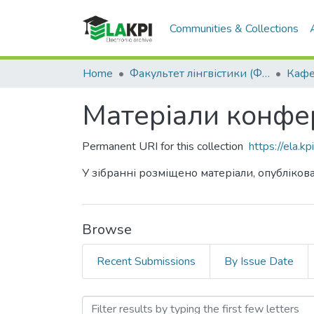
Communities & Collections
Home
Факультет лінгвістики (ФЛ)
Матеріали конфер
Permanent URI for this collection
https://ela.
У зібранні розміщено матеріали, опублікова
Browse
Recent Submissions
By Issue Date
Browsing Матеріали конфе