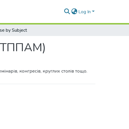
Log In
se by Subject
 (КТППАМ)
інарів, конгресів, круглих столів тощо.
 by Subject