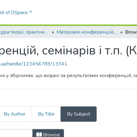
All of DSpace
Кафедра теорії, практики та перекладу англійської мови (КТППАМ)
Матеріали конференцій, семінарів і т.п. (КТППАМ)
Brow
енцій, семінарів і т.п.
kpi.ua/handle/123456789/13341
ні у збірниках, що видані за результатами конференцій, сем
By Author
By Title
By Subject
ренцій, семінарів і т.п. (КТППАМ)
Browse