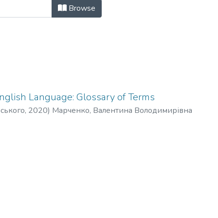
дичні матеріали (КТППАМ) by Sub
Browse
English Language: Glossary of Terms
рського
,
2020
)
Марченко, Валентина Володимирівна