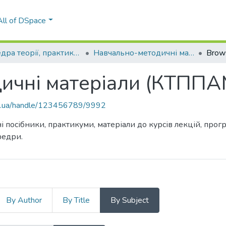
All of DSpace
Кафедра теорії, практики та перекладу англійської мови (КТППАМ)
Навчально-методичні матеріали (КТППАМ)
Brow
ичні матеріали (КТППА
kpi.ua/handle/123456789/9992
і посібники, практикуми, матеріали до курсів лекцій, про
федри.
By Author
By Title
By Subject