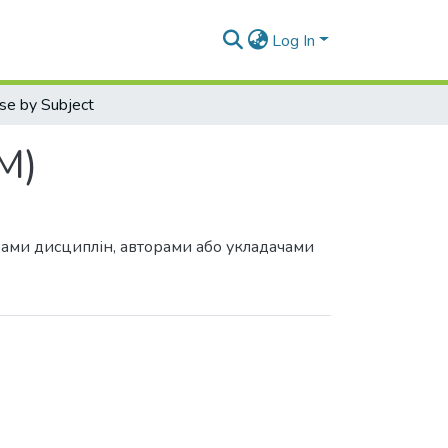
Log In
se by Subject
М)
грами дисциплін, авторами або укладачами