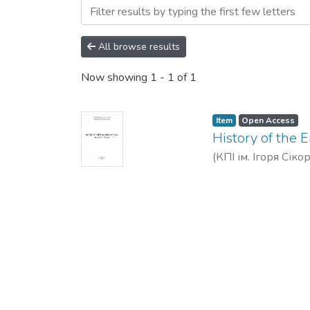
Browsing Навчально-мето
All browse results
Now showing
1 - 1 of 1
Item
Open Access
History of the 
(
КПІ ім. Ігоря Сіко