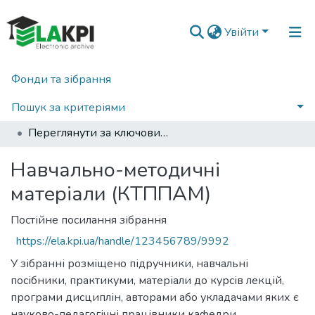
Увійти
Фонди та зібрання
Головна
Факультет лінгвістики (ФЛ)
Кафедра теорії, практики та перекладу англійської мови (КТППАМ)
Пошук за критеріями
Навчально-методичні матеріали (КТППАМ)
Переглянути за ключовими словами
Навчально-методичні
матеріали (КТППАМ)
Постійне посилання зібрання
https://ela.kpi.ua/handle/123456789/9992
У зібранні розміщено підручники, навчальні
посібники, практикуми, матеріали до курсів лекцій,
програми дисциплін, авторами або укладачами яких є
науково-педагогічні працівники кафедри.