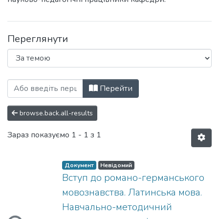
Переглянути
Перегляд Навчально-методичні матер
Перейти
browse.back.all-results
Зараз показуємо
1 - 1 з 1
Документ
Невідомий
Вступ до романо-германського
мовознавства. Латинська мова.
Навчально-методичний