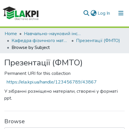
(current)
Log In
Communities & Collections
Home
Навчально-науковий інститут матеріалознавства та зварювання ім. Є.О. Патона (НН ІМЗ ім. Є.О. Патона)
Кафедра фізичного матеріалознавства та термічної обробки (ФМТО)
Презентації (ФМТО)
All of DSpace
Browse by Subject
Презентації (ФМТО)
Permanent URI for this collection
https://ela.kpi.ua/handle/123456789/43867
У зібранні розміщено матеріали, створені у форматі
ppt.
Browse