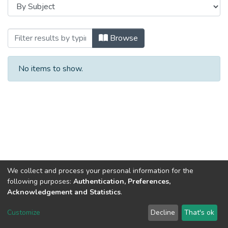
Browsing Презентації (ФМТО) by Subje
Browse
No items to show.
We collect and process your personal information for the
following purposes:
Authentication, Preferences,
Acknowledgement and Statistics
.
DSpace software
copyright © 2002-2026
LYRASIS
Customize
Decline
That's ok
Cookie settings
Send Feedback