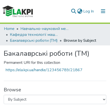
(current)
Log In
Communities & Collections
Home
Навчально-науковий механіко-машинобудівний інститут (НН ММІ)
Кафедра технології машинобудування (ТМ)
All of DSpace
Бакалаврські роботи (ТМ)
Browse by Subject
Бакалаврські роботи (ТМ)
Permanent URI for this collection
https://ela.kpi.ua/handle/123456789/21867
Browse