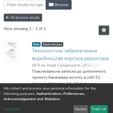
Browsing Бакалаврські роботи (ТМ) by 
Browse
All browse results
Now showing
1 - 1 of 1
Item
Open Access
Технологічне забезпечення
виробництва корпуса редуктора
(
КПІ ім. Ігоря Сікорського
,
2022-06
)
Кедрик, Максим Іванович
Пояснювальна записка до дипломного
;
Пуховський,
Євген Степанович
проекту бакалавра містить в собі 52
аркушів формату А4, 22 рисунків, 9
We collect and process your personal information for the
таблиць. При написанні дипломного
Show more
following purposes:
Authentication, Preferences,
проекту було використано 16 джерел,
Acknowledgement and Statistics
.
серед яких в переважній більшості
DSpace software
copyright © 2002-2026
LYRASIS
були підручники та інтернет джерела.
Customize
Decline
That's ok