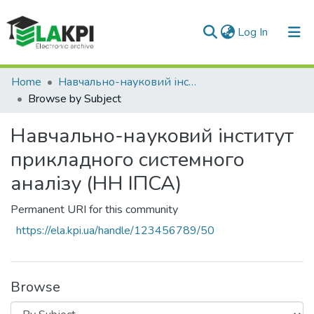
(current)
Log In
Communities & Collections
Home
Навчально-науковий інститут прикладного системного аналізу (НН ІПСА)
Browse by Subject
All of DSpace
Навчально-науковий інститут
прикладного системного
аналізу (НН ІПСА)
Permanent URI for this community
https://ela.kpi.ua/handle/123456789/50
Browse