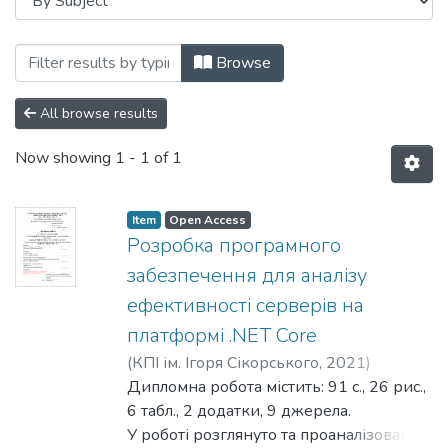
Browsing Навчально-науковий інститут
Browse
All browse results
Now showing
1 - 1 of 1
Item
Open Access
Розробка програмного
забезпечення для аналізу
ефективності серверів на
платформі .NET Core
(
КПІ ім. Ігоря Сікорського
,
2021
)
Вдовиченко, Дмитро Юрійович
Дипломна робота містить: 91 с., 26 рис.,
;
Гуськова, Віра Геннадіївна
6 табл., 2 додатки, 9 джерела.
У роботі розглянуто та проаналізовано