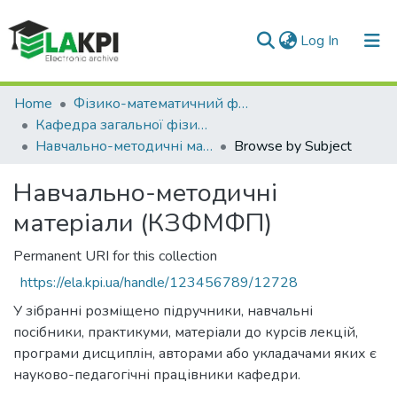
(current)
Log In
Communities & Collections
Home
Фізико-математичний факультет (ФМФ)
Кафедра загальної фізики та моделювання фізичних процесів (КЗФМФП)
All of DSpace
Навчально-методичні матеріали (КЗФМФП)
Browse by Subject
Навчально-методичні
матеріали (КЗФМФП)
Permanent URI for this collection
https://ela.kpi.ua/handle/123456789/12728
У зібранні розміщено підручники, навчальні
посібники, практикуми, матеріали до курсів лекцій,
програми дисциплін, авторами або укладачами яких є
науково-педагогічні працівники кафедри.