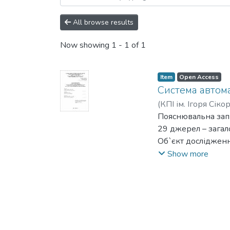
All browse results
Now showing
1 - 1 of 1
Item
Open Access
Система автом
(
КПІ ім. Ігоря Сіко
Пояснювальна запи
29 джерел – загал
Об`єкт дослідженн
Мета дипломного п
Show more
У першому розділі
сучасними система
У другому розділі
тестування обрано
У третьому розділі
У четвертому розд