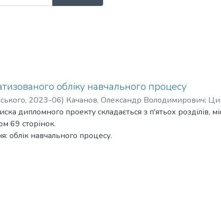
атизованого обліку навчального процесу
рського
,
2023-06
)
Качанов, Олександр Володимирович
;
Цим
ска дипломного проекту складається з п'ятьох розділів, міс
ом 69 сторінок.
я: облік навчального процесу.
роєкту: автоматизація обліку навчального процесу та спро
 було проведено аналіз рішень предметної області, прове
ми обліку з метою постановки задач дипломного проєкту.
 було проведено аналіз існуючих рішень захисту даних кор
го алгоритму Scrypt.
 було проаналізовано технології для розробки клієнтської 
ілі було описано процес розробки клієнтської та серверної