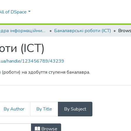
All of DSpace
Кафедра інформаційних систем та технологій (ІСТ)
Бакалаврські роботи (ІСТ)
Brows
ти (ІСТ)
kpi.ua/handle/123456789/43239
 (роботи) на здобуття ступеня бакалавра.
By Author
By Title
By Subject
боти (ІСТ) by Subject "004.45"
Browse