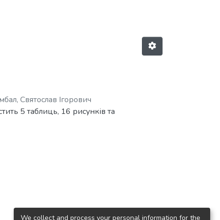
бал, Святослав Ігорович
тить 5 таблиць, 16 рисунків та
щення ведення звітності.
дено порівняння між подібними
истувачів та проведено
та серверної частини.
 частин.
We collect and process your personal information for the