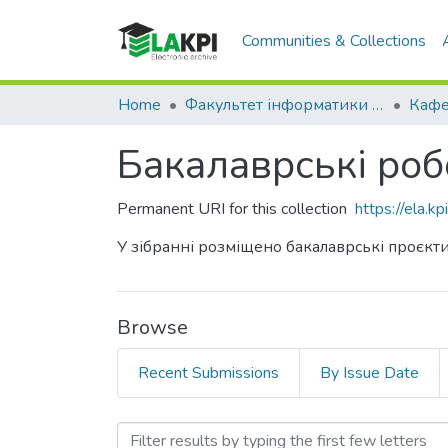
Communities & Collections
Home
Факультет інформатики та обчислювальної техніки (ФІОТ)
Бакалаврські робо
Permanent URI for this collection
https://ela.
У зібранні розміщено бакалаврські проєкти
Browse
Recent Submissions
By Issue Date
Browsing Бакалаврські ро