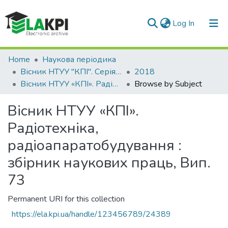
(current)
Log In
Communities & Collections
Home
Наукова періодика
Вісник НТУУ "КПІ". Серія Радіотехніка, Радіоапаратобудування
2018
All of DSpace
Вісник НТУУ «КПІ». Радіотехніка, радіоапаратобудування : збірник наукових праць, Вип. 73
Browse by Subject
Вісник НТУУ «КПІ».
Радіотехніка,
радіоапаратобудування :
збірник наукових праць, Вип.
73
Permanent URI for this collection
https://ela.kpi.ua/handle/123456789/24389