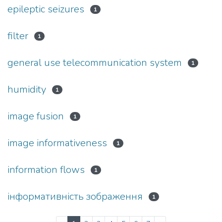
epileptic seizures
1
filter
1
general use telecommunication system
1
humidity
1
image fusion
1
image informativeness
1
information flows
1
iнформативнiсть зображення
1