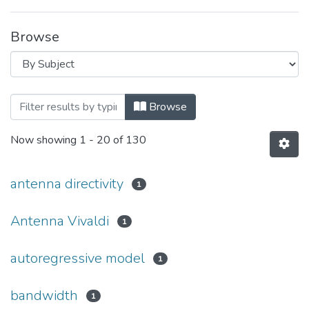
Browse
Browsing Вісник НТУУ «КПІ». Радіотехн
Browse
Now showing
1 - 20 of 130
antenna directivity
1
Antenna Vivaldi
1
autoregressive model
1
bandwidth
1