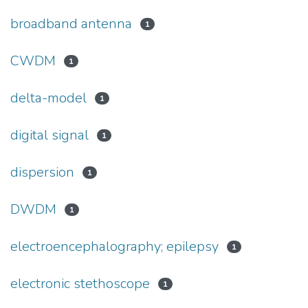
broadband antenna
1
CWDM
1
delta-model
1
digital signal
1
dispersion
1
DWDM
1
electroencephalography; epilepsy
1
electronic stethoscope
1