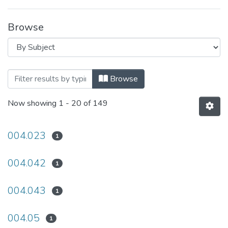
Browse
Browsing Адаптивні системи автоматичн
Browse
Now showing
1 - 20 of 149
004.023
1
004.042
1
004.043
1
004.05
1