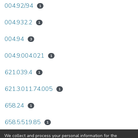
004.92/.94
1
004.932.2
1
004.94
3
004.9:004.021
1
621.039.4
1
621.3.011.74.005
1
658.24
1
658.5:519.85
1
We collect and process your personal information for the