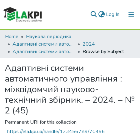
(current)
Log In
Communities & Collections
Home
Наукова періодика
Адаптивні системи автоматичного управління
2024
All of DSpace
Адаптивні системи автоматичного управління : міжвідомчий науково-технічний збірник. – 2024. – № 2 (45)
Browse by Subject
Адаптивні системи
автоматичного управління :
міжвідомчий науково-
технічний збірник. – 2024. – №
2 (45)
Permanent URI for this collection
https://ela.kpi.ua/handle/123456789/70496