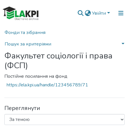
Увійти
Фонди та зібрання
Головна
Факультет соціології і права (ФСП)
Переглянути за ключовими словами
Пошук за критеріями
Факультет соціології і права
(ФСП)
Постійне посилання на фонд
https://ela.kpi.ua/handle/123456789/71
Переглянути