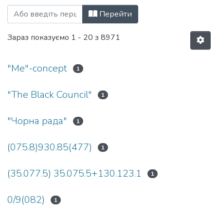
Перегляд Факультет соціології і права
Перейти
Зараз показуємо
1 - 20 з 8971
"Me"-concept
1
"The Black Council"
1
"Чорна рада"
1
(075.8)930.85(477)
1
(35.077.5) 35.075.5+130.123.1
1
0/9(082)
1