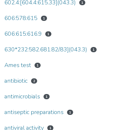
602.4:[604.4:615.33](043.3)
1
606:578:615
1
606:615:616.9
1
630*232:582.681.82/.83](043.3)
1
Ames test
1
antibiotic
2
antimicrobials
1
antiseptic preparations
1
antiviral activity
1