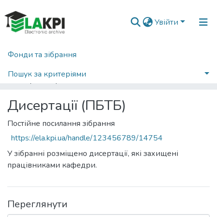
Увійти
Фонди та зібрання
Головна
Факультет біотехнології і біотехніки (ФБТ)
Кафедра промислової біотехнології та біофармації (ПБТБ)
Дисертації (ПБТБ)
Пошук за критеріями
Переглянути за ключовими словами
Дисертації (ПБТБ)
Постійне посилання зібрання
https://ela.kpi.ua/handle/123456789/14754
У зібранні розміщено дисертації, які захищені
працівниками кафедри.
Переглянути