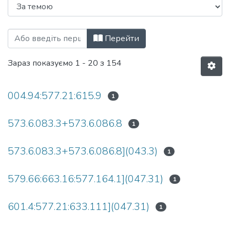
Перегляд Дисертації (ПБТБ) за Ключов
Перейти
Зараз показуємо
1 - 20 з 154
004.94:577.21:615.9
1
573.6.083.3+573.6.086.8
1
573.6.083.3+573.6.086.8](043.3)
1
579.66:663.16:577.164.1](047.31)
1
601.4:577.21:633.111](047.31)
1