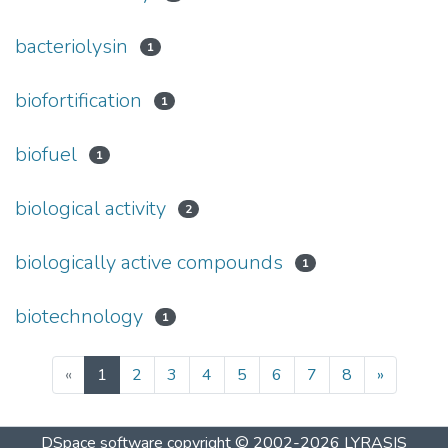
bacteriolysin
1
biofortification
1
biofuel
1
biological activity
2
biologically active compounds
1
biotechnology
1
(current)
«
1
2
3
4
5
6
7
8
»
DSpace software
copyright © 2002-2026
LYRASIS