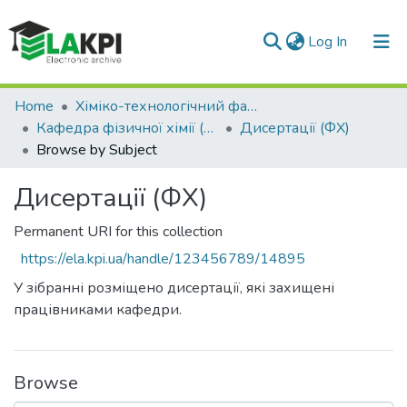
(current)
Log In
Communities & Collections
Home
Хіміко-технологічний факультет (ХТФ)
Кафедра фізичної хімії (ФХ)
Дисертації (ФХ)
All of DSpace
Browse by Subject
Дисертації (ФХ)
Permanent URI for this collection
https://ela.kpi.ua/handle/123456789/14895
У зібранні розміщено дисертації, які захищені
працівниками кафедри.
Browse