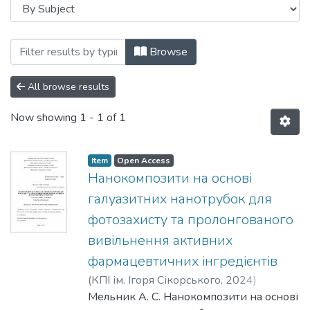
Browsing Дисертації (ФХ) by Subject "e
Browse
All browse results
Now showing
1 - 1 of 1
Item
Open Access
Нанокомпозити на основі
галуазитних нанотрубок для
фотозахисту та пролонгованого
вивільнення активних
фармацевтичних інгредієнтів
(
КПІ ім. Ігоря Сікорського
,
2024
)
Мельник, Андрій Сергійович
Мельник А. С. Нанокомпозити на основі
;