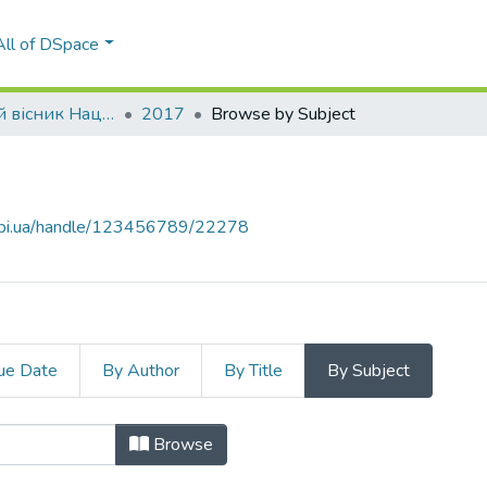
All of DSpace
Економічний вісник Національного технічного університету України «Київський політехнічний інститут»
2017
Browse by Subject
.kpi.ua/handle/123456789/22278
ue Date
By Author
By Title
By Subject
Browse