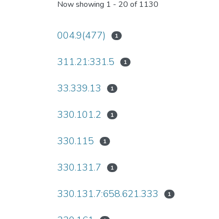
Now showing
1 - 20 of 1130
004.9(477)
1
311.21:331.5
1
33.339.13
1
330.101.2
1
330.115
1
330.131.7
1
330.131.7:658.621.333
1