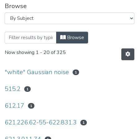
Browse
Browsing Вісник НТУУ «КПІ». Радіотехн
Browse
Now showing
1 - 20 of 325
"white" Gaussian noise
1
515.2
1
612.17
1
621.226.62-55-622.831.3
1