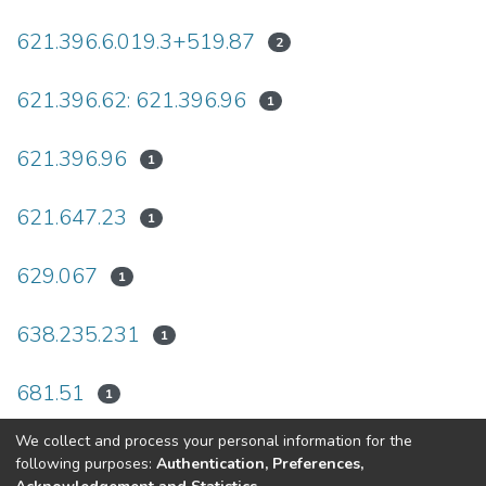
621.396.6.019.3+519.87
2
621.396.62: 621.396.96
1
621.396.96
1
621.647.23
1
629.067
1
638.235.231
1
681.51
1
We collect and process your personal information for the
(current)
«
1
2
3
4
5
...
17
»
following purposes:
Authentication, Preferences,