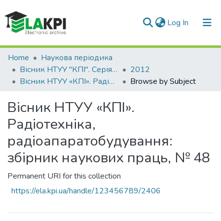
(current)
Log In
Communities & Collections
Home
Наукова періодика
Вісник НТУУ "КПІ". Серія Радіотехніка, Радіоапаратобудування
2012
All of DSpace
Вісник НТУУ «КПІ». Радіотехніка, радіоапаратобудування: збірник наукових праць, № 48
Browse by Subject
Вісник НТУУ «КПІ».
Радіотехніка,
радіоапаратобудування:
збірник наукових праць, № 48
Permanent URI for this collection
https://ela.kpi.ua/handle/123456789/2406