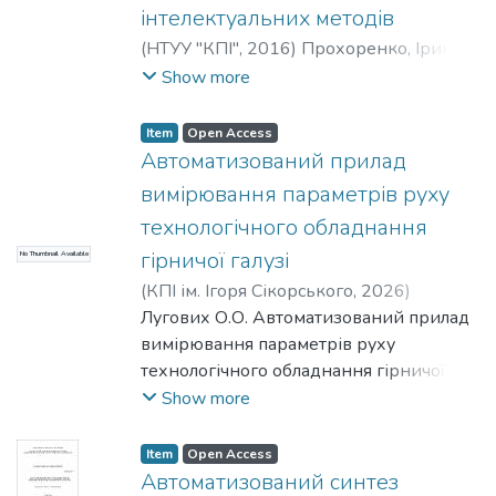
інтелектуальних методів
(
НТУУ "КПІ"
,
2016
)
Прохоренко, Ірина
Володимирівна
;
автоматизації та
Show more
енергоменеджменту
;
-
;
Національний
авіаційний університет
Item
Open Access
Автоматизований прилад
вимірювання параметрів руху
технологічного обладнання
гірничої галузі
No Thumbnail Available
(
КПІ ім. Ігоря Сікорського
,
2026
)
Лугових, Оксана Олександрівна
Лугових О.О. Автоматизований прилад
;
Подчашинський, Юрій Олександрович
вимірювання параметрів руху
технологічного обладнання гірничої
галузі. – Кваліфікаційна наукова праця
Show more
на правах рукопису. Дисертація на
здобуття наукового ступеня кандидата
Item
Open Access
технічних наук за спеціальністю
Автоматизований синтез