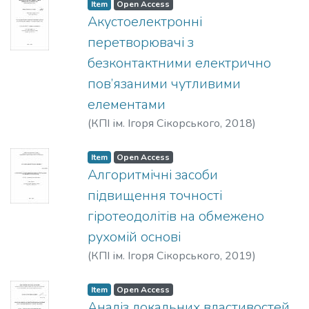
технічний університет України
Item
Open Access
"Київський політехнічний інститут"
Акустоелектронні
перетворювачі з
безконтактними електрично
пов’язаними чутливими
елементами
(
КПІ ім. Ігоря Сікорського
,
2018
)
Жовнір, Микола Федорович
Item
Open Access
Алгоритмічні засоби
підвищення точності
гіротеодолітів на обмежено
рухомій основі
(
КПІ ім. Ігоря Сікорського
,
2019
)
Мураховський, Сергій Анатолійович
Item
Open Access
Аналіз локальних властивостей