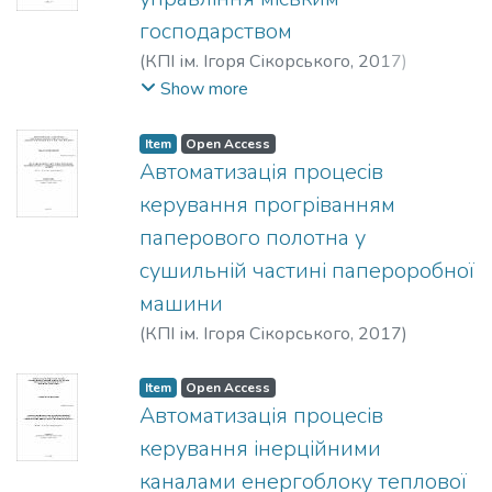
господарством
(
КПІ ім. Ігоря Сікорського
,
2017
)
Губський, Андрій Миколайович
;
Show more
Технічної кібернетики
;
Інформатики та
обчислювальної техніки
;
Національний
Item
Open Access
технічний університет України
Автоматизація процесів
«Київський політехнічний інститут імені
керування прогріванням
Ігоря Сікорського»
паперового полотна у
сушильній частині папероробної
машини
(
КПІ ім. Ігоря Сікорського
,
2017
)
Черьопкін, Євгеній Сергійович
Item
Open Access
Автоматизація процесів
керування інерційними
каналами енергоблоку теплової