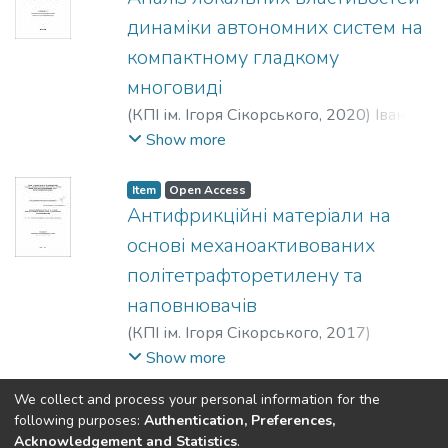
динаміки автономних систем на
компактному гладкому
многовиді
(
КПІ ім. Ігоря Сікорського
,
2020
)
Іванов,
Сергій Миколайович
Show more
Item
Open Access
Антифрикційні матеріали на
основі механоактивованих
політетрафторетилену та
наповнювачів
(
КПІ ім. Ігоря Сікорського
,
2017
)
Берладір, Христина Володимирівна
;
Show more
Кафедра хімічної технології
We collect and process your personal information for the
композиційних матеріалів
;
Хіміко-
(current)
«
1
2
3
4
5
...
26
»
following purposes:
Authentication, Preferences,
технологічний факультет
;
Acknowledgement and Statistics
.