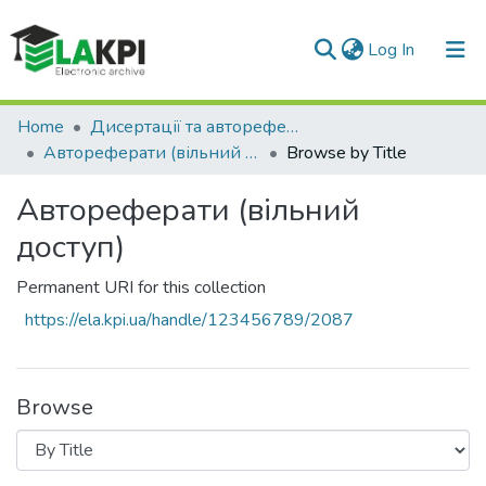
(current)
Log In
Communities & Collections
Home
Дисертації та автореферати
Автореферати (вільний доступ)
Browse by Title
All of DSpace
Автореферати (вільний
доступ)
Permanent URI for this collection
https://ela.kpi.ua/handle/123456789/2087
Browse