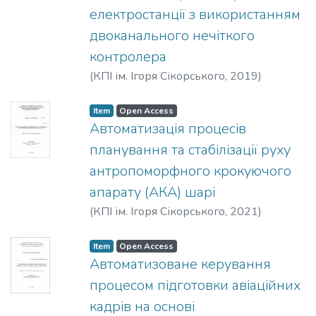
електростанції з використанням
двоканального нечіткого
контролера
(
КПІ ім. Ігоря Сікорського
,
2019
)
Новіков, Павло Валерійович
Item
Open Access
Автоматизація процесів
планування та стабілізації руху
антропоморфного крокуючого
апарату (АКА) шарі
(
КПІ ім. Ігоря Сікорського
,
2021
)
Араффа, Хальдун Осман
Item
Open Access
Автоматизоване керування
процесом підготовки авіаційних
кадрів на основі