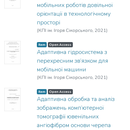
05.11.01 – Прилади та методи
мобільних роботів довільної
вимірювання механічних величин. –
орієнтації в технологічному
Державний університет «Житомирська
просторі
політехніка», Житомир, 2026. У
дисертації розроблено
(
КПІ ім. Ігоря Сікорського
,
2021
)
автоматизований прилад для
Поліщук, Михайло Миколайович
вимірювання параметрів руху
Item
Open Access
технологічного обладнання гірничої
Адаптивна гідросистема з
галузі за його відеозображеннями. Цей
перехресним зв’язком для
прилад маєпідвищену точність і
мобільної машини
швидкодію, розширені функціональні
(
КПІ ім. Ігоря Сікорського
,
2021
)
можливості в порівнянні з існуючими
Пилявець, Володимир Георгійович
засобами вимірювання. Прилад містить
два вимірювальні канали, в яких
Item
Open Access
Адаптивна обробка та аналіз
визначаються: поточні координати
об’єктів вимірювань (технологічного
зображень комп’ютерної
обладнання каменедобувних та
томографії ювенільних
каменеобробних підприємств) за їх
ангіофібром основи черепа
відеозображеннями; прискорення цих