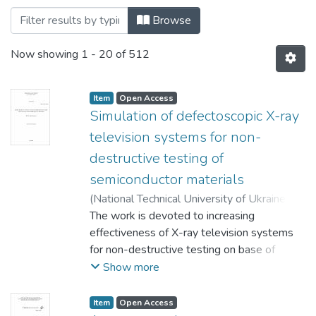
Browsing Автореферати (вільний доступ
Browse
Now showing
1 - 20 of 512
Item
Open Access
Simulation of defectoscopic X-ray
television systems for non-
destructive testing of
semiconductor materials
(
National Technical University of Ukraine
“Igor Sikorsky Kyiv Polytechnic Institute”
The work is devoted to increasing
,
2007
effectiveness of X-ray television systems
)
Slobodian, Nina
;
Denbnovetsky,
Stanislav
for non-destructive testing on base of
selecting by simulation the most profitable
Show more
functioning regimes of X-ray-electrical
signal converter unit for testing of the
Item
Open Access