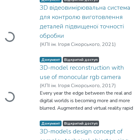
density) and low-quality (group 2 — low
3D відеовимірювальна система
density) poly-ethylene polymer films has
для контролю виготовлення
been proposed and substantiated.Layer-
деталей підвищеної точності
by-layer coordinate distributions of the
обробки
Вантажиться...
magnitude of theset of Mueller-matrix
invariants (MMI) of polymer films of
(
КПІ ім. Ігоря Сікорського
,
2021
)
bothtypes were obtained in the volume of
Прокопченко, С. В.
;
Воскресенський, В.
polymer samples.
Б.
Документ
Відкритий доступ
3D-model reconstruction with
use of monocular rgb camera
(
КПІ ім. Ігоря Сікорського
,
2017
)
Vedmedenko, O. V.
Every year the edge between the real and
;
Nikolaiev, S. S.
;
Вантажиться...
Tymoshenko, Y. A.
digital worlds is becoming more and more
blurred. Augmented and virtual reality rapid
development creates new opportunities for
more productive work and entertainment,
Документ
Відкритий доступ
revolution in 3D printing technologies
3D-models design concept of
begets boost in multiple DIY communities