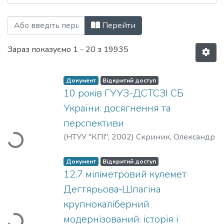
Перегляд Наукова періодика за Назва
Перейти
Зараз показуємо
1 - 20 з 19935
Документ
Відкритий доступ
10 років ГУУЗ-ДСТСЗІ СБ
України: досягнення та
перспективи
(
НТУУ "КПІ"
,
2002
)
Скриник, Олександр
Вантажиться...
Документ
Відкритий доступ
12,7 міліметровий кулемет
Дегтярьова‐Шпагіна
крупнокаліберний
модернізований: історія і
Вантажиться...