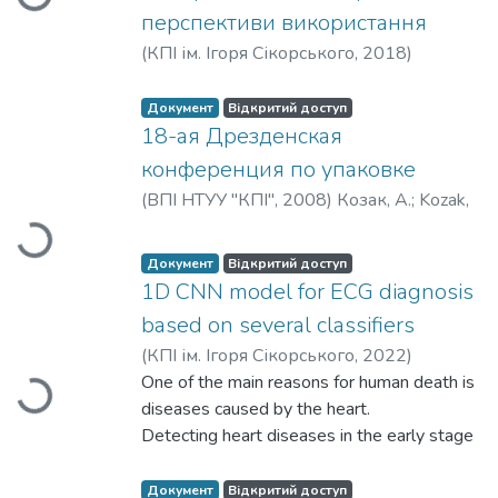
перспективи використання
(
КПІ ім. Ігоря Сікорського
,
2018
)
Лупаренко, Григорій
Документ
Відкритий доступ
18-ая Дрезденская
конференция по упаковке
(
ВПІ НТУУ "КПІ"
,
2008
)
Козак, А.
;
Kozak,
A.
Вантажиться...
Документ
Відкритий доступ
1D CNN model for ECG diagnosis
based on several classifiers
(
КПІ ім. Ігоря Сікорського
,
2022
)
Mahmoud M. Bassiouni
One of the main reasons for human death is
;
Islam Hegazy
;
Вантажиться...
Nouhad Rizk
diseases caused by the heart.
;
El-Sayed A. El-Dahshan
;
Abdelbadeeh M. Salem
Detecting heart diseases in the early stage
can stop heart failure or any damage related
to the heart muscle. One of the main signals
Документ
Відкритий доступ