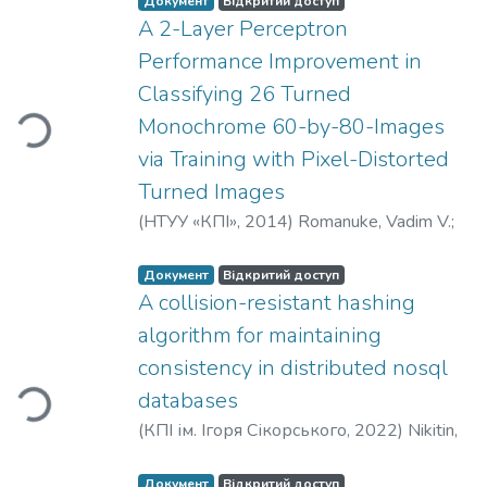
Документ
Відкритий доступ
стромальних і мезенхімальних
A 2-Layer Perceptron
стовбурових клітин у відтворенні
функціонально релевантного
Performance Improvement in
Вантажиться...
мікрооточення, яке забезпечує
Classifying 26 Turned
взаємодію клітин із матриксом та
Monochrome 60-by-80-Images
реагування на гормональні сигнали.
via Training with Pixel-Distorted
Порівняно ефективність різних
архітектур конструкцій, а також
Turned Images
методів васкуляризації та комбінування
(
НТУУ «КПІ»
,
2014
)
Romanuke, Vadim V.
;
клітинних популяцій. Наведено
Романюк, Вадим Васильович
;
Романюк,
приклади експериментальних моделей
В. В.
Документ
Відкритий доступ
in vivo, де біодруковані структури
A collision-resistant hashing
сприяли проліферації клітин,
algorithm for maintaining
Вантажиться...
збереженню рецепторної активності
consistency in distributed nosql
до естрогену та прогестерону, а також
частковому відновленню фертильності
databases
у тварин. Обговорено ключові бар’єри
(
КПІ ім. Ігоря Сікорського
,
2022
)
Nikitin,
клінічного впровадження: нестачу
V.
;
E. Krуlov, E.
уніфікованих протоколів, складність
Документ
Відкритий доступ