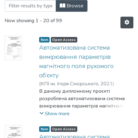
Browsing Бакалаврські роботи (ІВТ) by 
Browse
Now showing
1 - 20 of 99
Item
Open Access
Автоматизована система
вимірювання параметрів
магнітного поля рухомого
об’єкту
(
КПІ ім. Ігоря Сікорського
,
2023
)
Омеляшко, Іван Олексійович
В даному дипломному проєкті
;
Самарцев,
Юрій Миколайович
розроблена автоматизована система
вимірювання параметрів магнітного
поля рухомого об’єкту з метою точного
Show more
та
швидкого визначення параметрів
Item
Open Access
магнітного поля рухомого об’єкту та
Автоматизована система