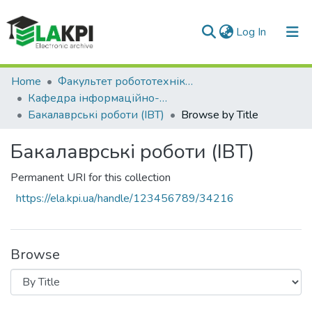
(current)
Log In
Communities & Collections
Home
Факультет робототехніки та приладобудування (ФРП)
Кафедра інформаційно-вимірювальних технологій (ІВТ)
All of DSpace
Бакалаврські роботи (ІВТ)
Browse by Title
Бакалаврські роботи (ІВТ)
Permanent URI for this collection
https://ela.kpi.ua/handle/123456789/34216
Browse