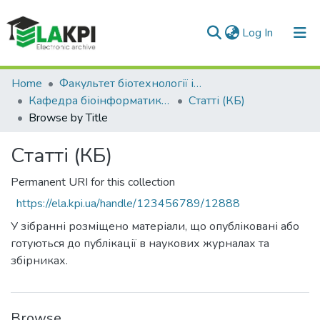
(current)
Log In
Communities & Collections
Home
Факультет біотехнології і біотехніки (ФБТ)
Кафедра біоінформатики (КБ)
Статті (КБ)
All of DSpace
Browse by Title
Статті (КБ)
Permanent URI for this collection
https://ela.kpi.ua/handle/123456789/12888
У зібранні розміщено матеріали, що опубліковані або
готуються до публікації в наукових журналах та
збірниках.
Browse