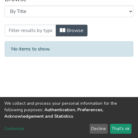
Browsing Статті (КБ) by Title
Browse
No items to show.
We collect and process your personal information for the
following purposes:
Authentication, Preferences,
Acknowledgement and Statistics
.
DSpace software
copyright © 2002-2026
LYRASIS
Customize
Decline
That's ok
Cookie settings
Send Feedback