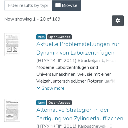
Browsing 2011 by Title
Browse
Now showing
1 - 20 of 169
Item
Open Access
Aktuelle Problemstellungen zur
Dynamik von Laborzentrifugen
(
НТУУ "КПІ"
,
2011
)
Strackeljan, J.
;
Fischer,
J.
Moderne Laborzentrifugen sind
Universalmaschinen, weil sie mit einer
Vielzahl unterschiedlicher Rotoren lauffähig
sein müssen. Aus Sicht der Dynamik ist dies
Show more
eine Problem, weil Lagerung, Antrieb und
die Verbindung zwischen Motor und Rotor
Item
Open Access
für alle Rotore unverändert bleiben, obwohl
Alternative Strategien in der
die Rotore sich bezüglich Masse und
Fertigung von Zylinderlaufflächen
Trägheitsmoment erheblich unterscheiden.
(
НТУУ "КПІ"
,
2011
)
Karpuschewski, B.
;