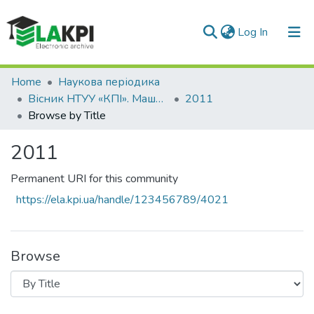
(current)
Log In
Communities & Collections
Home
Наукова періодика
Вісник НТУУ «КПІ». Машинобудування
2011
All of DSpace
Browse by Title
2011
Permanent URI for this community
https://ela.kpi.ua/handle/123456789/4021
Browse