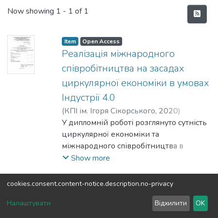
Recent Submissions
Now showing
1 - 1 of 1
Item
Open Access
Реалізація міжнародного
співробітництва на засадах
циркулярної економіки в умовах
Індустрії 4.0
(
КПІ ім. Ігоря Сікорського
,
2020
)
Хмілевська, Анастасія Олександрівна
У дипломній роботі розглянуто сутність
;
Войтко, Сергій Васильович
циркулярної економіки та
міжнародного співробітництва в
умовах Індустрії 4.0. Подано 30
Show more
трактувань поняття «циркулярна
економіка», доведено взаємозв’язок
cookies.consent.content-notice.description.no-privacy
між циркулярною економікою,
DSpace software
copyright © 2002-2026
LYRASIS
Налаштувати
Відхилити
OK
Індустрією 4.0 та Цілями сталого
Cookie settings
Send Feedback
розвитку. Проведено дослідження