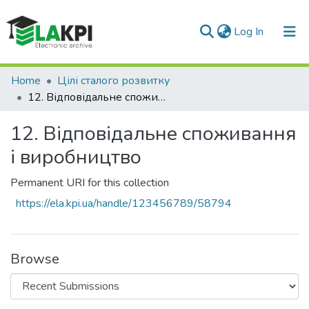
(current)
Log In
Communities & Collections
Home
Цілі сталого розвитку
12. Відповідальне споживання і виробництво
All of DSpace
12. Відповідальне споживання
Statistics
і виробництво
Permanent URI for this collection
https://ela.kpi.ua/handle/123456789/58794
Browse