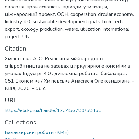
екологія
,
промисловість
,
відходи
,
утилізація
,
міжнародний проект
,
ООН
,
cooperation
,
circular economy
,
Industry 4.0
,
sustainable development goals
,
high-tech
export
,
ecology
,
production
,
wasre
,
utilization
,
international
project
,
UN
Citation
Хмілевська, А. О. Реалізація міжнародного
співробітництва на засадах циркулярної економіки в
умовах Індустрії 4.0 : дипломна робота … бакалавра :
051 Економіка / Хмілевська Анастасія Олександрівна. –
Київ, 2020. – 96 с.
URI
https://ela.kpi.ua/handle/123456789/58463
Collections
Бакалаврські роботи (КМЕ)