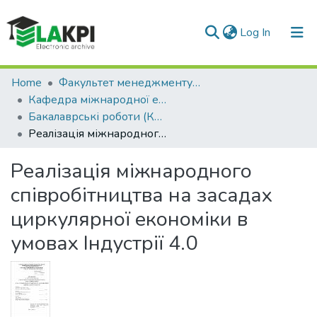
(current)
Log In
Communities & Collections
Home
Факультет менеджменту та маркетингу (ФММ)
Кафедра міжнародної економіки (КМЕ)
All of DSpace
Бакалаврські роботи (КМЕ)
Реалізація міжнародного співробітництва на засадах циркулярної економіки в умовах Індустрії 4.0
Statistics
Реалізація міжнародного
співробітництва на засадах
циркулярної економіки в
умовах Індустрії 4.0