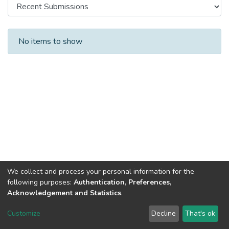
Recent Submissions
No items to show
We collect and process your personal information for the
following purposes:
Authentication, Preferences,
Acknowledgement and Statistics
.
DSpace software
copyright © 2002-2026
LYRASIS
Customize
Decline
That's ok
Cookie settings
Send Feedback