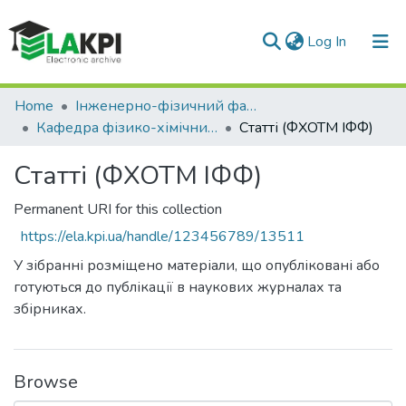
(current)
Log In
Communities & Collections
Home
Інженерно-фізичний факультет (ІФФ)
Кафедра фізико-хімічних основ технології металів (ФХОТМ ІФФ)
Статті (ФХОТМ ІФФ)
All of DSpace
Статті (ФХОТМ ІФФ)
Statistics
Permanent URI for this collection
https://ela.kpi.ua/handle/123456789/13511
У зібранні розміщено матеріали, що опубліковані або
готуються до публікації в наукових журналах та
збірниках.
Browse