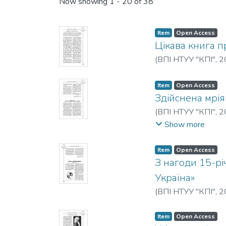
Recent Submissions
Now showing
1 - 20 of 38
Item
Open Access
Цікава книга п
(
ВПІ НТУУ "КПІ"
,
2
Item
Open Access
Здійснена мрія
(
ВПІ НТУУ "КПІ"
,
2
P. V.
;
Poliudov, O. M.
Show more
Item
Open Access
З нагоди 15-р
Україна»
(
ВПІ НТУУ "КПІ"
,
2
Item
Open Access