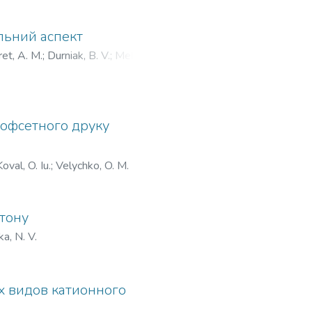
альний аспект
et, A. M.
;
Durniak, B. V.
;
Melnykov,
 офсетного друку
Koval, O. Iu.
;
Velychko, O. M.
тону
a, N. V.
х видов катионного