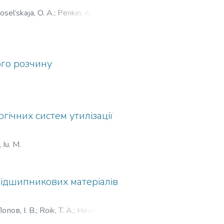
sel’skaja, O. A.
;
Penkin, A. A.
;
ого розчину
гічних систем утилізації
 Iu. M.
підшипникових матеріалів
опов, І. В.
;
Roik, T. A.
;
Havrysh, A.