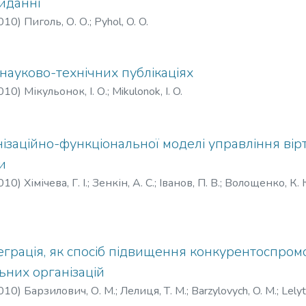
иданні
010
)
Пиголь, О. О.
;
Pyhol, O. O.
 науково-технічних публікаціях
010
)
Мікульонок, І. О.
;
Mikulonok, I. O.
ізаційно-функціональної моделі управління ві
и
010
)
Хімічева, Г. І.
;
Зенкін, А. С.
;
Іванов, П. В.
;
Волощенко, К. 
henko, K. Iu.
еграція, як спосіб підвищення конкурентоспро
ьних організацій
010
)
Барзилович, О. М.
;
Лелиця, Т. M.
;
Barzylovych, O. M.
;
Lelyt