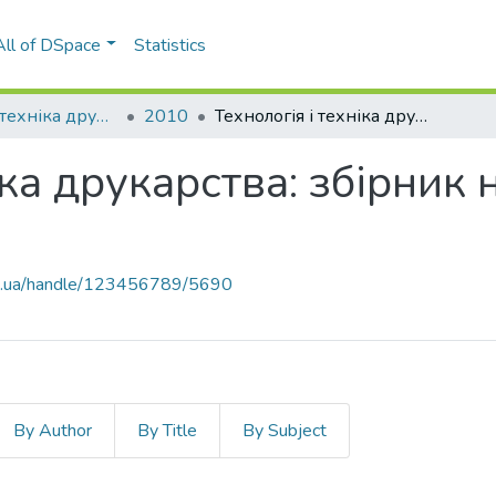
All of DSpace
Statistics
Технологія і техніка друкарства
2010
Технологія і техніка друкарства: збірник наукових праць, Вип. 4(30)
іка друкарства: збірник
kpi.ua/handle/123456789/5690
By Author
By Title
By Subject