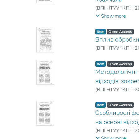
(
ВПІ НТУУ "КПІ"
,
2
Solov’eva, T. V.
Show more
Item
Open Access
Вплив обробки
(
ВПІ НТУУ "КПІ"
,
2
Item
Open Access
Методологічні 
відходів, зокр
(
ВПІ НТУУ "КПІ"
,
2
Item
Open Access
Особливості фо
на основі відх
(
ВПІ НТУУ "КПІ"
,
2
P.
;
Vitsiuk, Iu. Iu.
;
Mel
Show more