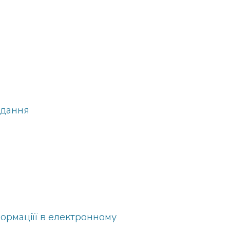
идання
ормаціїї в електронному