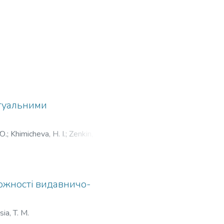
ртуальними
Ю.
;
Khimicheva, H. I.
;
Zenkin, A. S.
;
можності видавничо-
sia, T. M.