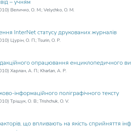
свід – учням
010
)
Величко, О. М.
;
Velychko, O. M.
ння InterNet статусу друкованих журналів
010
)
Цурін, О. П.
;
Tsurin, O. P.
едакційного опрацювання енциклопедичного в
010
)
Харлан, А. П.
;
Kharlan, A. P.
ково-інформаційного поліграфічного тексту
010
)
Тріщук, О. В.
;
Trishchuk, O. V.
кторів, що впливають на якість сприйняття інф