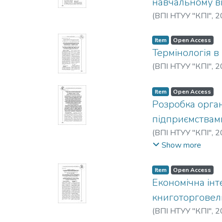
навчальному в
(
ВПІ НТУУ "КПІ"
,
2
Item
Open Access
Термінологія в
(
ВПІ НТУУ "КПІ"
,
2
Item
Open Access
Розробка орган
підприємствам
(
ВПІ НТУУ "КПІ"
,
2
Ivanov, P. V.
;
Voloshc
Show more
Item
Open Access
Економічна інт
книготорговел
(
ВПІ НТУУ "КПІ"
,
2