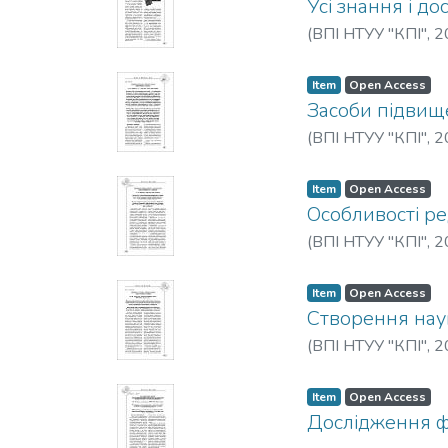
Усі знання і до
(
ВПІ НТУУ "КПІ"
,
2
Item
Open Access
Засоби підвище
(
ВПІ НТУУ "КПІ"
,
2
Item
Open Access
Особливості р
(
ВПІ НТУУ "КПІ"
,
2
Item
Open Access
Створення нау
(
ВПІ НТУУ "КПІ"
,
2
Item
Open Access
Дослідження фа