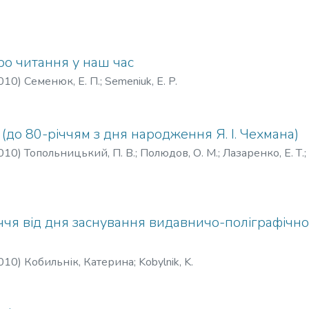
ро читання у наш час
010
)
Семенюк, Е. П.
;
Semeniuk, E. P.
 (до 80-річчям з дня народження Я. І. Чехмана)
010
)
Топольницький, П. В.
;
Полюдов, О. М.
;
Лазаренко, Е. Т.
;
;
Lazarenko, E. T.
;
Melnykov, O. V.
іччя від дня заснування видавничо-поліграфічн
010
)
Кобильнік, Катерина
;
Kobylnik, K.