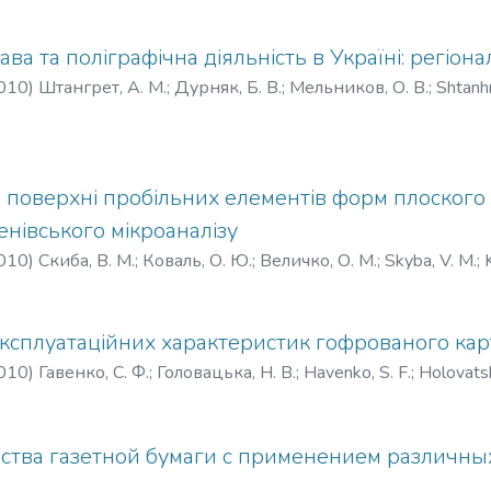
ва та поліграфічна діяльність в Україні: регіон
010
)
Штангрет, А. М.
;
Дурняк, Б. В.
;
Мельников, О. В.
;
Shtanhr
з поверхні пробільних елементів форм плоского
нівського мікроаналізу
010
)
Скиба, В. М.
;
Коваль, О. Ю.
;
Величко, О. М.
;
Skyba, V. M.
;
ксплуатаційних характеристик гофрованого кар
010
)
Гавенко, С. Ф.
;
Головацька, Н. В.
;
Havenko, S. F.
;
Holovatsk
ства газетной бумаги с применением различны