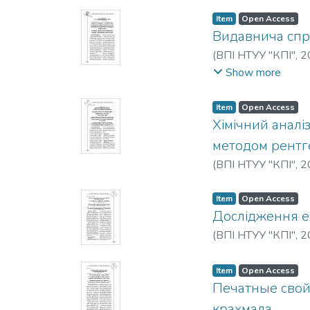
Item
Open Access
Видавнича спра
(
ВПІ НТУУ "КПІ"
,
2
O. V.
Show more
Item
Open Access
Хімічний аналі
методом рентге
(
ВПІ НТУУ "КПІ"
,
2
Item
Open Access
Дослідження е
(
ВПІ НТУУ "КПІ"
,
2
Item
Open Access
Печатные свой
крахмала