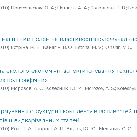
010
)
Новосельская, О. А.
;
Пенкин, А. А.
;
Соловьева, Т. В.
;
Novo
 магнітним полем на властивості зволожувальн
010
)
Естріна, М. В.
;
Канагін, В. О.
;
Estrina, M. V.
;
Kanahin, V. O.
та еколого-економічні аспекти існування техноло
ема поліграфічних
010
)
Морозов, А. С.
;
Колесник, Ю. М.
;
Morozov, A. S.
;
Kolesnyk,
рмування структури і комплексу властивостей 
одів швидкорізальних сталей
010
)
Роїк, Т. А.
;
Гавриш, А. П.
;
Віцюк, Ю. Ю.
;
Мельник, О. О.
;
П
nyk, O. O.
;
Popov, I. V.