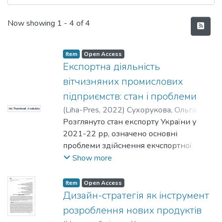
Recent Submissions
Now showing
1 - 4 of 4
Item
Open Access
Експортна діяльність
вітчизняних промислових
підприємств: стан і проблеми
(
Liha-Pres
,
2022
)
Сухорукова, Ольга
No Thumbnail Available
Аркадіївна
Розглянуто стан експорту України у
2021-22 рр, означено основні
проблеми здійснення екчспортної
діяльності вітчизняних підприємств.
Show more
Item
Open Access
Дизайн-стратегія як інструмент
розроблення нових продуктів