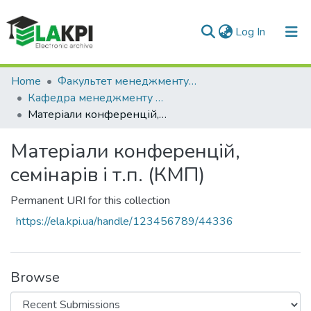
(current)
Log In
Communities & Collections
Home
Факультет менеджменту та маркетингу (ФММ)
Кафедра менеджменту підприємств (КМП)
All of DSpace
Матеріали конференцій, семінарів і т.п. (КМП)
Statistics
Матеріали конференцій,
семінарів і т.п. (КМП)
Permanent URI for this collection
https://ela.kpi.ua/handle/123456789/44336
Browse