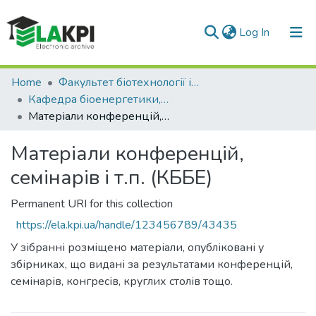
(current)
Log In
Communities & Collections
Home
Факультет біотехнології і біотехніки (ФБТ)
Кафедра біоенергетики, біоінформатики та екобіотехнології (КББЕ)
All of DSpace
Матеріали конференцій, семінарів і т.п. (КББЕ)
Statistics
Матеріали конференцій,
семінарів і т.п. (КББЕ)
Permanent URI for this collection
https://ela.kpi.ua/handle/123456789/43435
У зібранні розміщено матеріали, опубліковані у
збірниках, що видані за результатами конференцій,
семінарів, конгресів, круглих столів тощо.