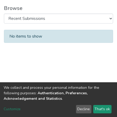
Browse
Recent Submissions
No items to show
We collect and process your personal information for the
following purposes:
Authentication, Preferences,
Acknowledgement and Statistics
.
DSpace software
copyright © 2002-2026
LYRASIS
Customize
Decline
That's ok
Cookie settings
Send Feedback