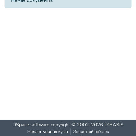
Немає документів
DSpace software
copyright © 2002-2026
LYRASIS
Налаштування куків
Зворотній зв'язок