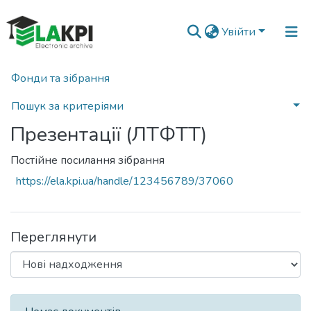
Увійти
Фонди та зібрання
Головна
Навчально-науковий інститут матеріалознавства та зварювання ім. Є.О. Патона (НН ІМЗ ім. Є.О. Патона)
Кафедра лазерної техніки та фізико-технічних технологій (ЛТФТТ)
Презентації (ЛТФТТ)
Пошук за критеріями
Презентації (ЛТФТТ)
Статистика
Постійне посилання зібрання
https://ela.kpi.ua/handle/123456789/37060
Переглянути
Нові надходження