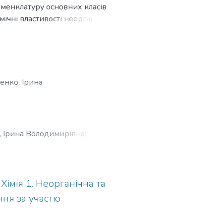
номенклатуру основних класів
мічні властивості неорганічних
иву увагу приділено
і приклади розв’язку задач.
ли та лабораторний практикум.
енко, Ірина
, Ірина Володимирівна
;
 Сергіївна
Хімія 1. Неорганічна та
ення за участю