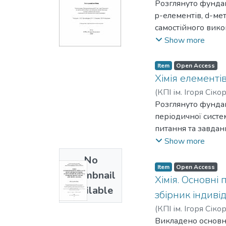
Ірина Володимирі
Розглянуто фундаме
p-елементів, d-ме
самостійного вико
призначений для з
Show more
інженерія інжене
спеціальностей те
Item
Open Access
Хімія елементі
(
КПІ ім. Ігоря Сіко
Ірина Володимирі
Розглянуто фундам
періодичної систем
питання та завдан
Навчальний посібн
Show more
Хімічна технологі
No
здобувачів інших 
Item
Open Access
Thumbnail
Хімія. Основні
Available
збірник індиві
(
КПІ ім. Ігоря Сіко
Анатоліївна
Викладено основні
;
Шульж