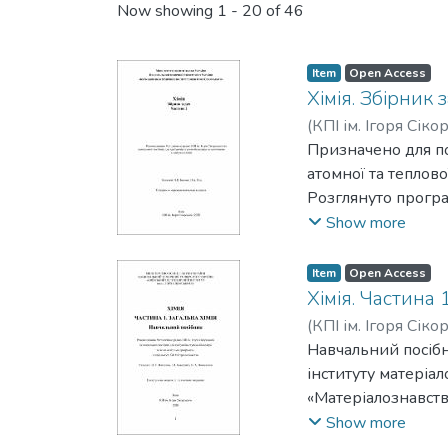
Recent Submissions
Now showing
1 - 20 of 46
Item
Open Access
Хімія. Збірник 
(
КПІ ім. Ігоря Сіко
Призначено для по
атомної та теплов
Розглянуто програ
матеріал з тем осн
Show more
різного типу, осн
задач та завдання 
Item
Open Access
Навчальний посібн
Хімія. Частина 
Енерговиробництво
(
КПІ ім. Ігоря Сіко
механіка.
Навчальний посібн
інституту матеріал
«Матеріалознавств
технічного спряму
Show more
Навчальний посібни