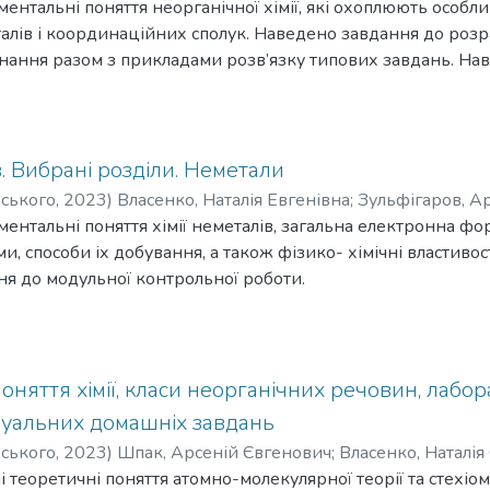
вна
нтальні поняття неорганічної хімії, які охоплюють особливос
талів і координаційних сполук. Наведено завдання до роз
нання разом з прикладами розв’язку типових завдань. На
добувачів вищої освіти ступеня «бакалавр» за спеціальністю
рно-хімічного факультету. Також може бути корисним для
хнічного спрямування.
в. Вибрані розділи. Неметали
рського
,
2023
)
Власенко, Наталія Евгенівна
;
Зульфігаров, А
вна
ентальні поняття хімії неметалів, загальна електронна фор
и, способи іх добування, а також фізико- хімічні властиво
ня до модульної контрольної роботи.
ик призначений для здобувачів вищої освіти ступеня «бака
я та інженерія інженерно-хімічного факультету. Також мо
природничих спеціальностей технічного спрямування.
 поняття хімії, класи неорганічних речовин, лаб
дуальних домашніх завдань
рського
,
2023
)
Шпак, Арсеній Євгенович
;
Власенко, Наталія
 теоретичні поняття атомно-молекулярної теорії та стехіом
енко, Олена Олександрівна