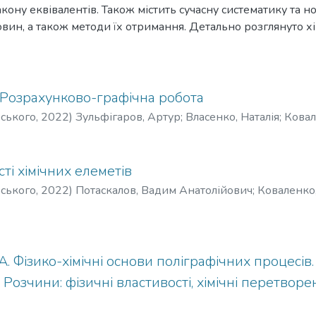
акону еквівалентів. Також містить сучасну систематику та 
вин, а також методи їх отримання. Детально розглянуто хі
танням елементів теорії електролітичної дисоціації. Особл
х формул та рівнянь. До кожного розділу подано конкретн
завдання для самопідготовки, необхідні довідкові матеріа
. Розрахунково-графічна робота
рського
,
2022
)
Зульфігаров, Артур
;
Власенко, Наталія
;
Ковал
сті хімічних елеметів
рського
,
2022
)
Потаскалов, Вадим Анатолійович
;
Коваленко
 Євгенівна
;
Зульфігаров, Артур Олегович
;
Кузеванова, Ірина
. Фізико-хімічні основи поліграфічних процесів. 
: Розчини: фізичні властивості, хімічні перетвор