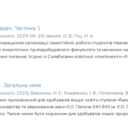
задач. Частина 1
рського
,
2025-05-29
)
Іванюк, О. В.
;
Гуц, Н. А.
кращення організації самостійної роботи студентів Навча
ої енергетики, приладобудівного факультету та механіко-м
мні питання, згідно із Силабусами освітньої компоненти «Х
овні поняття і закони хімії, будови атома та речовини, хімі
овні поняття та закони хімічної термодинаміки, наведені п
для індивідуальної роботи студентів.
ик призначений для здобувачів ступеня бакалавра технічн
1. Загальна хімія
 (за спеціалізацією), G6 Інформаційно-вимірювальні тех
рського
,
2025
)
Власенко, Н. Є.
;
Коваленко, І. В.
;
Потаскалов, В
ик призначений для здобувачів вищої освіти ступеня «ба
ознавства та зварювання імені Є.О. Патона (НН ІМЗ ім. Є.О
о». Також може бути корисним для здобувачів інших прир
вання.
к містить питання, задачі та вправи з усіх розділів загальн