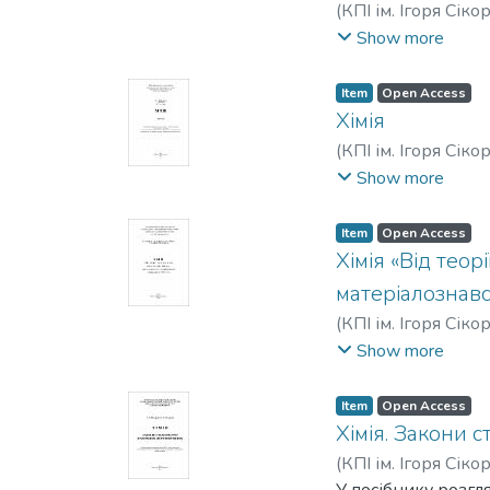
(
КПІ ім. Ігоря Сіко
Розалія Анатоліїв
Show more
Item
Open Access
Хімія
(
КПІ ім. Ігоря Сіко
Хохлова, Розалія А
Show more
Item
Open Access
Хімія «Від теор
матеріалознавс
(
КПІ ім. Ігоря Сіко
Ірина Володимирі
Show more
Item
Open Access
Хімія. Закони 
(
КПІ ім. Ігоря Сіко