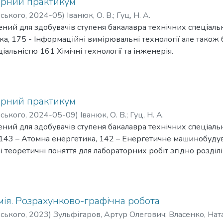
торний практикум
рського
,
2024-05
)
Іванюк, О. В.
;
Гуц, Н. А.
ний для здобувачів ступеня бакалавра технічних спеціаль
а, 175 - Інформаційні вимірювальні технології але також
іальністю 161 Хімічні технології та інженерія.
 теоретичні поняття для лабораторних робіт згідно розділ
ьої компоненти «Хімія». В посібнику відображається сучасн
талічних властивостей хімічних елементів. Також містить с
вних класів неорганічних речовин, а також методи їх отр
торний практикум
і неорганічних речовин з використанням елементів теорії е
рського
,
2024-05-09
)
Іванюк, О. В.
;
Гуц, Н. А.
новаги термодинамічних процесів та процесів в електрохі
ний для здобувачів ступеня бакалавра технічних спеціаль
озрахунковій частині та математичному механізму кожної 
 143 – Атомна енергетика, 142 – Енергетичне машинобуду
для самоконтролю, необхідні довідкові матеріали для лабо
 теоретичні поняття для лабораторних робіт згідно розділ
ьої компоненти «Хімія». Також містить сучасну систематик
их речовин, а також методи їх отримання. Детально розглян
вин з використанням елементів теорії електролітичної дис
роцесів та процесів в електрохімічних системах. Особлив
мія. Розрахунково-графічна робота
тині та математичному механізму кожної лабораторної роб
рського
,
2023
)
Зульфігаров, Артур Олегович
;
Власенко, Нат
 необхідні довідкові матеріали для лабораторного практик