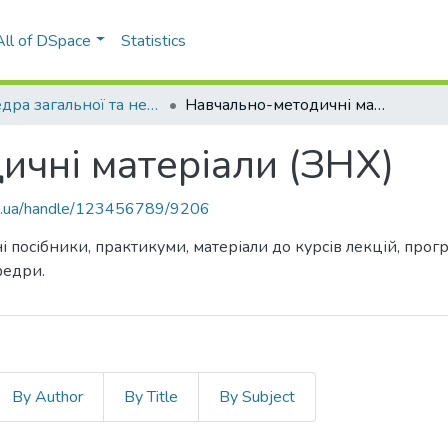
All of DSpace
Statistics
Кафедра загальної та неорганічної хімії (ЗНХ)
Навчально-методичні матеріали (ЗНХ)
ичні матеріали (ЗНХ)
kpi.ua/handle/123456789/9206
і посібники, практикуми, матеріали до курсів лекцій, про
федри.
By Author
By Title
By Subject