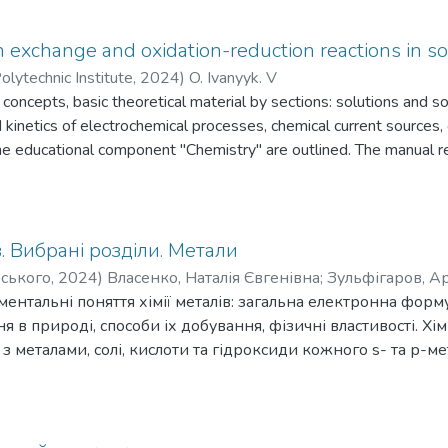
кладено основні поняття та теоретичні положення, що стосу
озв’язання типових задач. У додатках наведено довідкові 
exchange and oxidation-reduction reactions in so
ач.
olytechnic Institute
,
2024
)
O. Ivanyyk. V
concepts, basic theoretical material by sections: solutions and so
inetics of electrochemical processes, chemical current sources, 
the educational component "Chemistry" are outlined. The manual 
the atom and the processes of oxidation and reduction in reactions.
d the mathematical mechanism of each topic. Examples of solving 
l contains tasks for self-control, necessary reference materials.
ed for bachelor's degree holders in technical specialties.
в. Вибрані розділи. Метали
рського
,
2024
)
Власенко, Наталія Євгенівна
;
Зульфігаров, А
вна
ентальні поняття хімії металів: загальна електронна форму
 в природі, способи іх добування, фізичні властивості. Хімі
з металами, солі, кислоти та гідроксиди кожного s- та р-м
ня до модульної контрольної роботи. Навчальний посібник
еня «бакалавр» за спеціальністями 161 Хімічна технологія 
ету. Також може бути корисним для здобувачів інших при
вання.