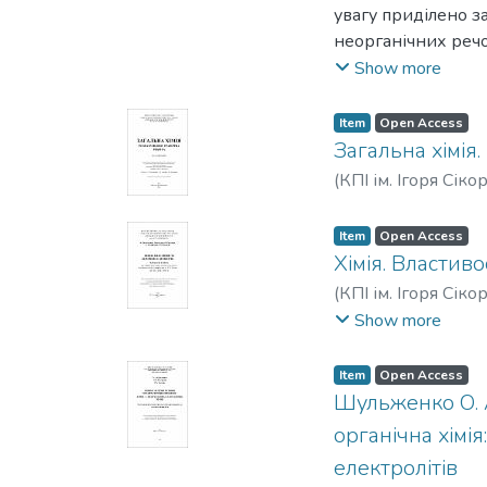
увагу приділено з
неорганічних речо
речовин з викорис
Show more
складанню хімічни
Посібник містить 
Item
Open Access
Загальна хімія
(
КПІ ім. Ігоря Сіко
Item
Open Access
Хімія. Властиво
(
КПІ ім. Ігоря Сіко
Власенко, Наталія
Show more
Item
Open Access
Шульженко О. А
органічна хімія
електролітів