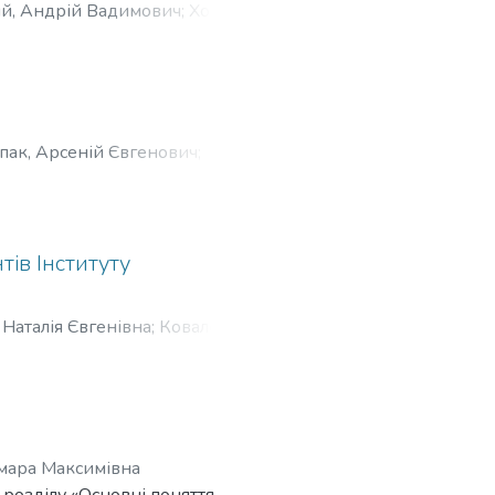
й, Андрій Вадимович
;
Хохлова,
пак, Арсеній Євгенович
;
тів Інституту
 Наталія Євгенівна
;
Коваленко,
ич
амара Максимівна