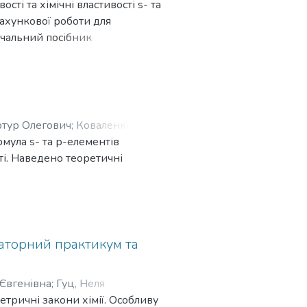
ті та хімічні властивості s- та
рахункової роботи для
вчальний посібник
 161 Хімічна технологія та
 здобувачів інших природничих
ртур Олегович
;
Коваленко,
мула s- та р-елементів
сті. Наведено теоретичні
лавр» за спеціальністями 161
же бути корисним для
ораторний практикум та
 Євгенівна
;
Гуц, Неля
етричні закони хімії. Особливу