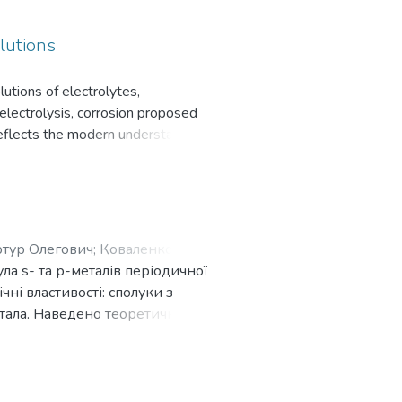
ються даного розділу, та
дані, необхідні для
lutions
lutions of electrolytes,
electrolysis, corrosion proposed
reflects the modern understanding
 Special attention is paid to the
typical and complicated problems
ртур Олегович
;
Коваленко,
ла s- та р-металів періодичної
чні властивості: сполуки з
етала. Наведено теоретичні
 призначений для здобувачів
та інженерія інженерно-
родничих спеціальностей