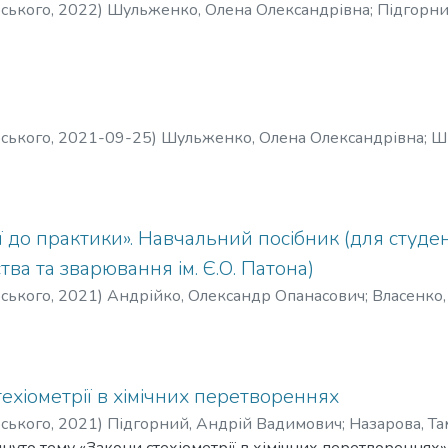
рського
,
2022
)
Шульженко, Олена Олександрівна
;
Підгорни
на
рського
,
2021-09-25
)
Шульженко, Олена Олександрівна
;
Ш
натоліївна
ії до практики». Навчальний посібник (для студен
тва та зварювання ім. Є.О. Патона)
рського
,
2021
)
Андрійко, Олександр Опанасович
;
Власенко,
вна
;
Зульфігаров, Артур Олегович
;
Шпак, Арсеній Євгенов
стехіометрії в хімічних перетвореннях
рського
,
2021
)
Підгорний, Андрій Вадимович
;
Назарова, Т