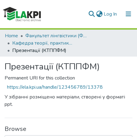
(current)
Log In
Communities & Collections
Home
Факультет лінгвістики (ФЛ)
Кафедра теорії, практики та перекладу французької мови (КТППФМ)
All of DSpace
Презентації (КТППФМ)
Statistics
Презентації (КТППФМ)
Permanent URI for this collection
https://ela.kpi.ua/handle/123456789/13378
У зібранні розміщено матеріали, створені у форматі
ppt.
Browse