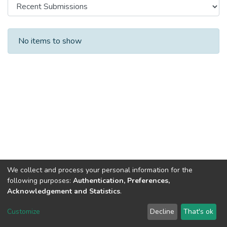
Recent Submissions
No items to show
We collect and process your personal information for the
following purposes:
Authentication, Preferences,
Acknowledgement and Statistics
.
DSpace software
copyright © 2002-2026
LYRASIS
Customize
Decline
That's ok
Cookie settings
Send Feedback