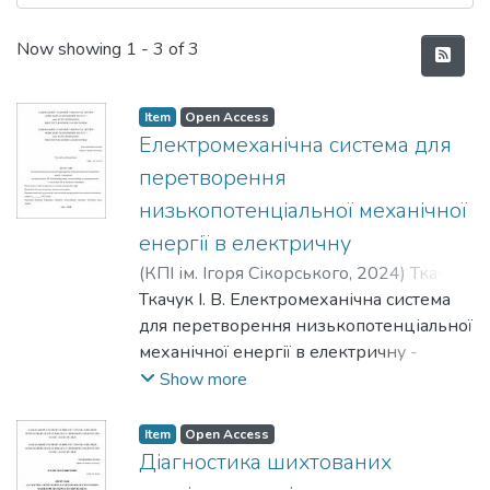
Recent Submissions
Now showing
1 - 3 of 3
Item
Open Access
Електромеханічна система для
перетворення
низькопотенціальної механічної
енергії в електричну
(
КПІ ім. Ігоря Сікорського
,
2024
)
Ткачук,
Ігор Валерійович
Ткачук І. В. Електромеханічна система
;
Коваленко, Михайло
Анатолійович
для перетворення низькопотенціальної
механічної енергії в електричну -
Кваліфікаційна наукова праця на
Show more
правах рукопису.
Дисертація на здобуття наукового
Item
Open Access
ступеня доктора філософії за
Діагностика шихтованих
спеціальністю 141 Електроенергетика,