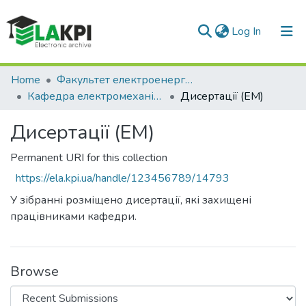
(current)
Log In
Communities & Collections
Home
Факультет електроенерготехніки та автоматики (ФЕА)
Кафедра електромеханіки (ЕМ)
Дисертації (ЕМ)
All of DSpace
Дисертації (ЕМ)
Statistics
Permanent URI for this collection
https://ela.kpi.ua/handle/123456789/14793
У зібранні розміщено дисертації, які захищені
працівниками кафедри.
Browse