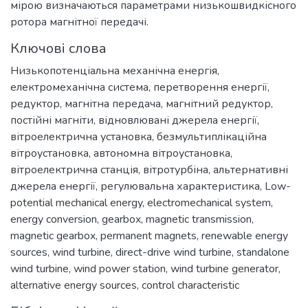
мірою визначаються параметрами низькошвидкісного
ротора магнітної передачі.
Ключові слова
Низькопотенціальна механічна енергія
,
електромеханічна система
,
перетворення енергії
,
редуктор
,
магнітна передача
,
магнітний редуктор
,
постійні магніти
,
відновлювані джерела енергії
,
вітроелектрична установка
,
безмультиплікаційна
вітроустановка
,
автономна вітроустановка
,
вітроелектрична станція
,
вітротурбіна
,
альтернативні
джерела енергії
,
регулювальна характеристика
,
Low-
potential mechanical energy
,
electromechanical system
,
energy conversion
,
gearbox
,
magnetic transmission
,
magnetic gearbox
,
permanent magnets
,
renewable energy
sources
,
wind turbine
,
direct-drive wind turbine
,
standalone
wind turbine
,
wind power station
,
wind turbine generator
,
alternative energy sources
,
control characteristic