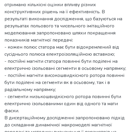
отримано кількісні оцінки впливу різних
конструктивних рішень на її ефективність. В
результаті виконання дослідження, що базуються на
резульатах польового та чисельного імітаційного
моделювання запропоновано шляхи покращення
показників магнітної передачі:
- кожен полюс статора має бути відокремлений від
сусіднього полюса електроізоляційною вставкою;
- постійні магніти статора повинні бути поділені на
електрично ізольовані сегменти в осьовому напрямку;
- постійні магніти високошвидкісного ротора повинні
бути поділені на сегменти як в осьовому, так і в
радіальному напрямку;
- сегменти низькошвидкісного ротора повинні бути
електрично ізольованими один від одного та мати
фаски.
В дисертаційному дослідженні запропоновано підхід
до складання динамічної макромоделі магнітної
передачі та методику визначення її параметрів на