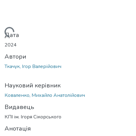
ься...
Дата
2024
Автори
Ткачук, Ігор Валерійович
Науковий керівник
Коваленко, Михайло Анатолійович
Видавець
КПІ ім. Ігоря Сікорського
Анотація