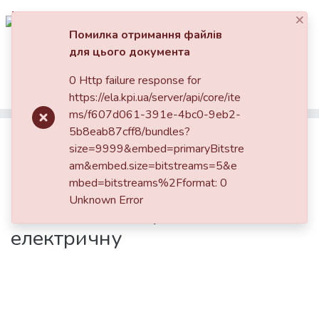
×
Увійти
Помилка отримання файлів
для цього документа
Фонди та зібрання
Головна
Факультет електроенерготехніки та автоматики (ФЕА)
0 Http failure response for
Кафедра електромеханіки (ЕМ)
Дисертації (ЕМ)
Пошук за критеріями
https://ela.kpi.ua/server/api/core/ite
Електромеханічна система для перетворення низькопотенціальної механічної енергії в електричну
ms/f607d061-391e-4bc0-9eb2-
Статистика
5b8eab87cff8/bundles?
Електромеханічна система для
size=9999&embed=primaryBitstre
перетворення
am&embed.size=bitstreams=5&e
mbed=bitstreams%2Fformat: 0
низькопотенціальної
Unknown Error
механічної енергії в
електричну