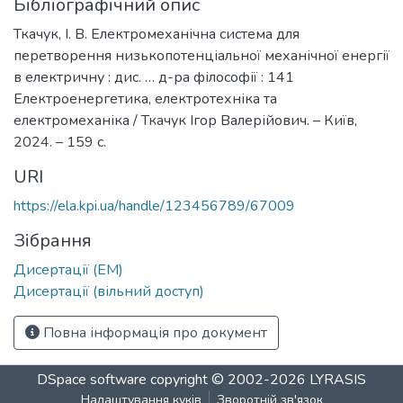
Бібліографічний опис
Ткачук, І. В. Електромеханічна система для
перетворення низькопотенціальної механічної енергії
в електричну : дис. … д-ра філософії : 141
Електроенергетика, електротехніка та
електромеханіка / Ткачук Ігор Валерійович. – Київ,
2024. – 159 c.
URI
https://ela.kpi.ua/handle/123456789/67009
Зібрання
Дисертації (ЕМ)
Дисертації (вільний доступ)
Повна інформація про документ
DSpace software
copyright © 2002-2026
LYRASIS
Налаштування куків
Зворотній зв'язок