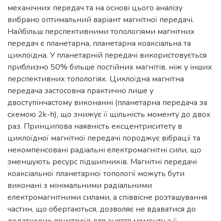
механічних передач та на основі цього аналізу
вибрано оптимальний варіант магнітної передачі.
Найбільш перспективними топологіями магнітних
передач є планетарна, планетарна коаксіальна та
циклоїдна. У планетарній передачі використовується
приблизно 50% більше постійних магнітів, ніж у інших
перспективних топологіях. Циклоїдна магнітна
передача застосовна практично лише у
двоступінчастому виконанні (планетарна передача за
схемою 2k-h), що знижує її щільність моменту до двох
раз. Принципова наявність ексцентриситету в
циклоїдної магнітної передачі породжує вібрації та
некомпенсовані радіальні електромагнітні сили, що
зменшують ресурс підшипників. Магнітні передачі
коаксіальної планетарної топології можуть бути
виконані з мінімальними радіальними
електромагнітними силами, а співвісне розташування
частин, що обертаються, дозволяє не вдаватися до
додаткових пристроїв для зняття моменту з її