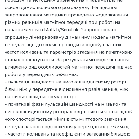
основі даних польового розрахунку. На підставі
запропонованої методики проведено моделювання
різних режимів магнітної передачі при роботі на
навантаження в Matlab/Simulink. Запропоновано
спрощену лінеаризовану динамічну модель магнітної
передачі, що дозволяє проводити оцінку власних
частот коливань та параметрів згасання на початкових
етапах проєктування. За результатами моделювання
виявлено ряд особливостей магнітної передачі під час
роботи у перехідних режимах:
- пульсації швидкості на високошвидкісному роторі
більш ніж у передатне відношення разів менше, ніж
на низькошвидкісному роторі;
- початкові фази пульсацій швидкості на низько- та
високошвидкісному роторах відрізняються, внаслідок
чого спостерігається мінливість миттєвого значення
передавального відношення у перехідних режимах;
- частоти коливань та коефіцієнти загасання більшою