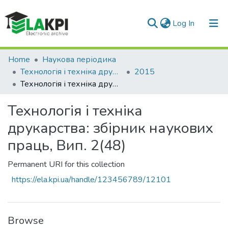
(current)
Log In
Communities & Collections
Home
Наукова періодика
Технологія і техніка друкарства
2015
All of DSpace
Технологія і техніка друкарства: збірник наукових праць, Вип. 2(48)
Statistics
Технологія і техніка
друкарства: збірник наукових
праць, Вип. 2(48)
Permanent URI for this collection
https://ela.kpi.ua/handle/123456789/12101
Browse