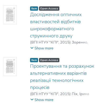
Вікторович
;
Балабух, Галина Віталіївна
;
Morfliuk, Valerii Fedorovych
;
Churkin,
Item
Open Access
Volodymyr Viktorovych
;
Balabukh, Halyna
Дослідження оптичних
Vitaliivna
;
Морфлюк, Валерий
властивостей відбитків
Федорович
;
Чуркин, Владимир
широкоформатного
Викторович
;
Балабух, Галина
струминного друку
Витальевна
(
ВПІ НТУУ "КПІ"
,
2015
)
Зоренко,
Ярослав Володимирович
;
Іванова, Юлія
Show more
Олексіївна
;
Zorenko, Yaroslav
Volodymyrovych
;
Ivanova, Yuliia Oleksiivna
;
Item
Open Access
Зоренко, Ярослав Владимирович
;
Проектування та розрахунок
Иванова, Юлия Алексеевна
альтернативних варіантів
реалізації технологічних
процесів
(
ВПІ НТУУ "КПІ"
,
2015
)
Піх, Ірина
Всеволодівна
;
Сеньківський, Всеволод
Show more
Миколайович
;
Андріїв, Роман