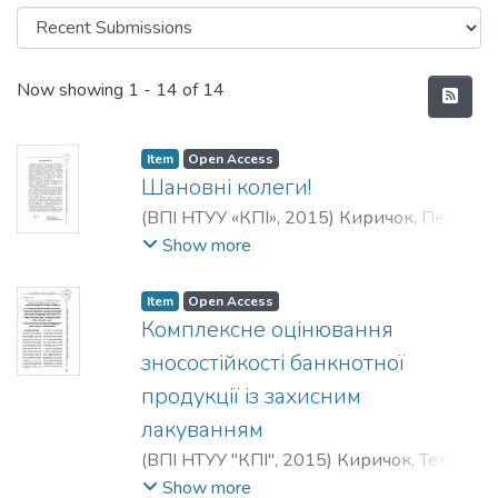
Recent Submissions
Now showing
1 - 14 of 14
Item
Open Access
Шановні колеги!
(
ВПІ НТУУ «КПІ»
,
2015
)
Киричок, Петро
Олексійович
Show more
Item
Open Access
Комплексне оцінювання
зносостійкості банкнотної
продукції із захисним
лакуванням
(
ВПІ НТУУ "КПІ"
,
2015
)
Киричок, Тетяна
Юріївна
;
Kyrychok, Tetiana Yuriivna
;
Show more