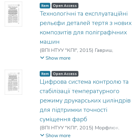
Item
Open Access
Технологічні та експлуатаційні
рельєфи деталей тертя з нових
композитів для поліграфічних
машин
(
ВПІ НТУУ "КПІ"
,
2015
)
Гавриш,
Анатолій Павлович
;
Роїк, Тетяна
Show more
Анатоліївна
;
Киричок, Петро
Олексійович
;
Мельник, Олена
Item
Open Access
Олексіївна
;
Віцюк, Юлія Юріївна
;
Цифрова система контролю та
Havrysh, Anatolii Pavlovych
;
Roik, Tetiana
стабілізації температурного
Anatoliivna
;
Kyrychok, Petro Oleksiiovych
;
режиму друкарських циліндрів
Melnyk, Olena Oleksiivna
;
Vitsiuk, Yuliia
для підтримки точності
Yuriivna
;
Гавриш, Анатолий Павлович
;
Роик, Татьяна Анатольевна
;
Киричек,
суміщення фарб
Петр Алексеевич
;
Мельник, Елена
(
ВПІ НТУУ "КПІ"
,
2015
)
Морфлюк,
Алексеевна
;
Вицюк, Юлия Юрьевна
Валерій Федорович
;
Чуркін, Володимир
Show more