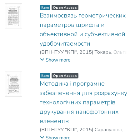
Ростиславович
;
Pikh, Iryna Vsevolodivna
;
Item
Open Access
Senkivskyi, Vsevolod Mykolaiovych
;
Andriiv,
Взаимосвязь геометрических
Roman Rostyslavovych
;
Пих, Ирина
параметров шрифта и
Всеволодовна
;
Сенькивский, Всеволод
объективной и субъективной
Николаевич
;
Андриив, Роман
удобочитаемости
Ростиславович
(
ВПІ НТУУ "КПІ"
,
2015
)
Токарь, Ольга
Владимировна
;
Зильберглейт, Марк
Show more
Аронович
;
Tokar’, Ol’ga Vladimirovna
;
Zil’berglejt, Mark Aronovich
Item
Open Access
Методика і програмне
забезпечення для розрахунку
технологічних параметрів
друкування нанофотонних
елементів
(
ВПІ НТУУ "КПІ"
,
2015
)
Сарапулова,
Ольга Олександрівна
;
Шерстюк,
Show more