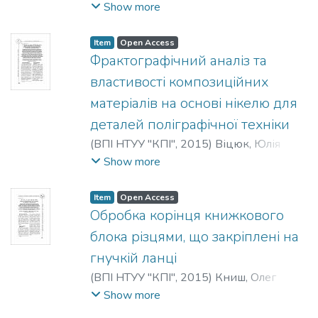
Олександр Михайлович
;
Kozik, Oleksandr
Show more
Mykhailovych
;
Козик, Александр
Михайлович
Item
Open Access
Фрактографічний аналіз та
властивості композиційних
матеріалів на основі нікелю для
деталей поліграфічної техніки
(
ВПІ НТУУ "КПІ"
,
2015
)
Віцюк, Юлія
Юріївна
;
Vitsiuk, Yuliia Yuriivna
;
Вицюк,
Show more
Юлия Юрьевна
Item
Open Access
Обробка корінця книжкового
блока різцями, що закріплені на
гнучкій ланці
(
ВПІ НТУУ "КПІ"
,
2015
)
Книш, Олег
Богданович
;
Knysh, Oleh Bohdanovych
;
Show more
Кныш, Олег Богданович