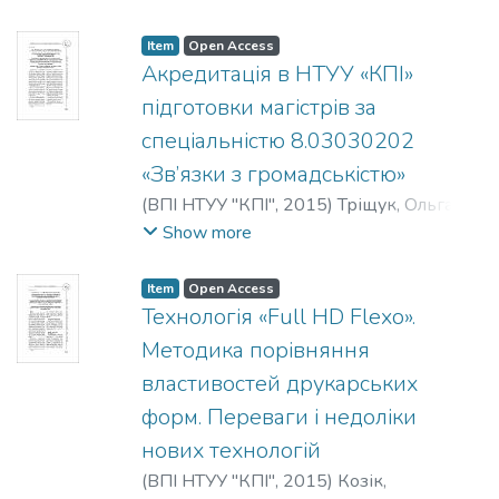
Киричек, Татьяна Юрьевна
Item
Open Access
Акредитація в НТУУ «КПІ»
підготовки магістрів за
спеціальністю 8.03030202
«Зв’язки з громадськістю»
(
ВПІ НТУУ "КПІ"
,
2015
)
Тріщук, Ольга
Володимирівна
;
Фіголь, Надія
Show more
Миколаївна
;
Trishchuk, Olha
Volodymyrivna
;
Fihol, Nadiia Mykolaivna
;
Item
Open Access
Трищук, Ольга Владимировна
;
Фиголь,
Технологія «Full HD Flexo».
Надежда Николаевна
Методика порівняння
властивостей друкарських
форм. Переваги і недоліки
нових технологій
(
ВПІ НТУУ "КПІ"
,
2015
)
Козік,