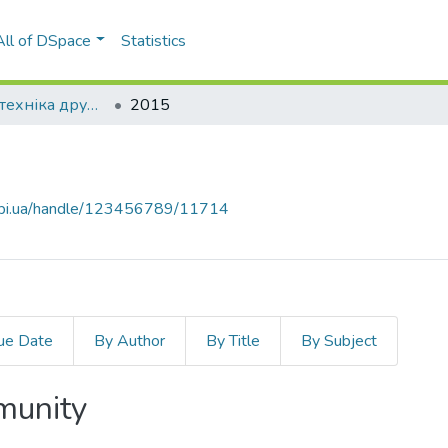
All of DSpace
Statistics
Технологія і техніка друкарства
2015
.kpi.ua/handle/123456789/11714
ue Date
By Author
By Title
By Subject
mmunity