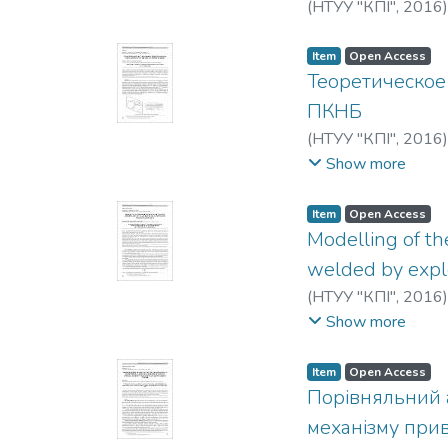
(
НТУУ "КПІ"
,
2016
Item
Open Access
Теоретическое
ПКНБ
(
НТУУ "КПІ"
,
2016
Манохин, Андрей
Show more
Item
Open Access
Modelling of th
welded by expl
(
НТУУ "КПІ"
,
2016
И. И.
Show more
Item
Open Access
Порівняльний а
механізму при