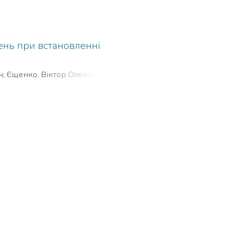
жень при встановленні
ч
;
Єщенко, Віктор Олексійович
;