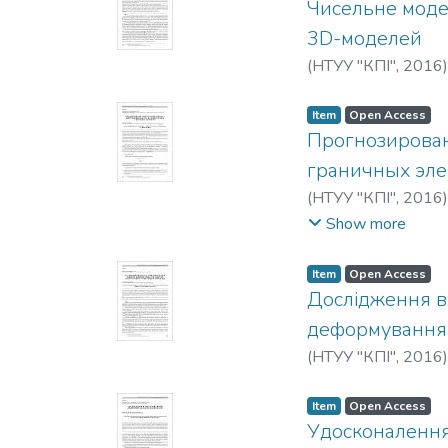
Чисельне моде
3D-моделей
(
НТУУ "КПІ"
,
2016
Item
Open Access
Прогнозирован
граничных эл
(
НТУУ "КПІ"
,
2016
Khatuncev, A.
Show more
Item
Open Access
Дослідження вп
деформування 
(
НТУУ "КПІ"
,
2016
Item
Open Access
Удосконалення