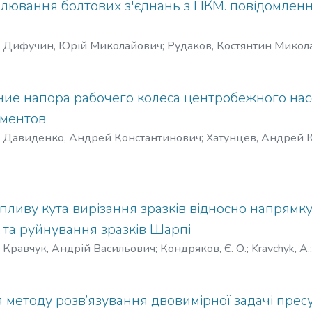
лювання болтових з'єднань з ПКМ. повідомленн
)
Дифучин, Юрій Миколайович
;
Рудаков, Костянтин Микол
ие напора рабочего колеса центробежного нас
ементов
)
Давиденко, Андрей Константинович
;
Хатунцев, Андрей
ливу кута вирізання зразків відносно напрямку
та руйнування зразків Шарпі
)
Кравчук, Андрій Васильович
;
Кондряков, Є. О.
;
Kravchyk, A.
 методу розв’язування двовимірної задачі пре