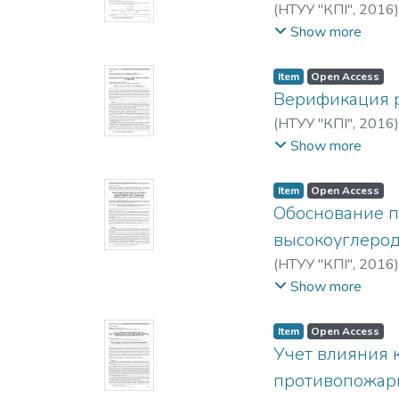
(
НТУУ "КПІ"
,
2016
M.
;
Kraevskiy, V. O.
;
Show more
Item
Open Access
Верификация р
(
НТУУ "КПІ"
,
2016
Николаевич
;
Лева
Show more
Item
Open Access
Обоснование п
высокоуглерод
(
НТУУ "КПІ"
,
2016
Ивановна
;
Долгий,
Show more
L.
Item
Open Access
Учет влияния 
противопожар