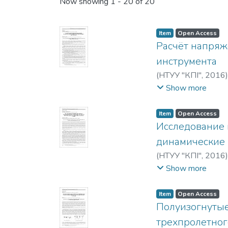
Recent Submissions
Now showing
1 - 20 of 20
Item
Open Access
Расчёт напряж
инструмента
(
НТУУ "КПІ"
,
2016
Antonyuk, V.
Show more
Item
Open Access
Исследование 
динамические 
(
НТУУ "КПІ"
,
2016
Petryshyn, A.
Show more
Item
Open Access
Полуизогнутые
трехпролетног