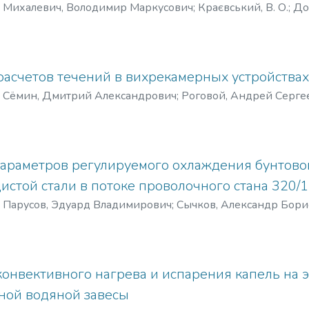
)
Михалевич, Володимир Маркусович
;
Краєвський, В. О.
;
До
Dobraniuk, Yu. V.
асчетов течений в вихрекамерных устройствах
)
Сёмин, Дмитрий Александрович
;
Роговой, Андрей Серге
шов, Ярослав Николаевич
;
Syomin, D.
;
Rogovyi, A.
;
Levashov, A
араметров регулируемого охлаждения бунтовог
истой стали в потоке проволочного стана 320
)
Парусов, Эдуард Владимирович
;
Сычков, Александр Бори
 С. В.
;
Сагура, Людмила Владимировна
;
Parusov, E.
;
Sychkov, 
конвективного нагрева и испарения капель на
ной водяной завесы