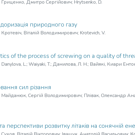
)
Гриценко, Дмитро Сергійович
;
Hrytsenko, D.
одоризація природного газу
)
Кротевіч, Віталій Володимирович
;
Krotevich, V.
atics of the process of screwing on a quality of th
)
Danylova, L.
;
Waiyaki, T.
;
Данилова, Л. Н.
;
Вайякі, Киари Енто
вання сил різання
)
Майданюк, Сергій Володимирович
;
Плівак, Олександр Ан
та перспективи розвитку літаків на сонячній енер
)
Сухов, Віталій Вікторович
;
Іващук, Анатолій Васильович
;
К