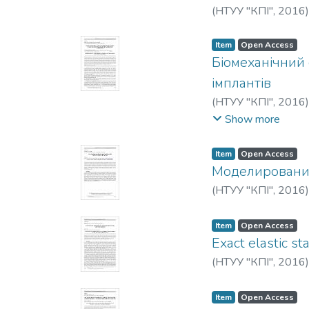
(
НТУУ "КПІ"
,
2016
Item
Open Access
Біомеханічний 
імплантів
(
НТУУ "КПІ"
,
2016
Kryshchuk, M.
;
Mishc
Show more
Item
Open Access
Моделирование
(
НТУУ "КПІ"
,
2016
Item
Open Access
Exact elastic s
(
НТУУ "КПІ"
,
2016
Item
Open Access