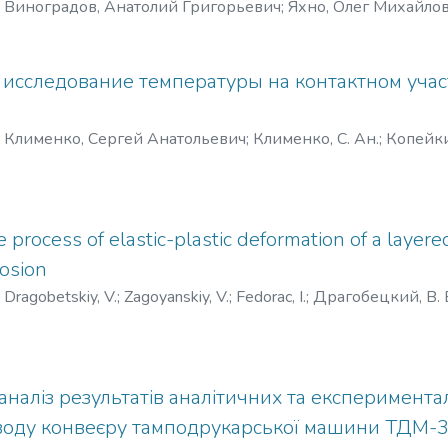
)
Виноградов, Анатолий Григорьевич
;
Яхно, Олег Михайло
 исследование температуры на контактном учас
)
Клименко, Сергей Анатольевич
;
Клименко, С. Ан.
;
Копейк
 Сергеевич
;
Klimenko, S.
;
Klimenko, S.
;
Kopeykina, M.
;
Manohin, A
e process of elastic-plastic deformation of a layer
osion
)
Dragobetskiy, V.
;
Zagoyanskiy, V.
;
Fedorac, I.
;
Драгобецкий, В. 
наліз результатів аналітичних та експеримент
воду конвеєру тамподрукарської машини ТДМ-