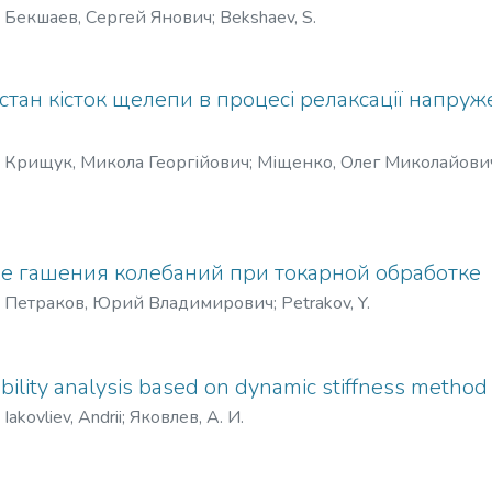
)
Бекшаев, Сергей Янович
;
Bekshaev, S.
стан кісток щелепи в процесі релаксації напру
)
Крищук, Микола Георгійович
;
Міщенко, Олег Миколайови
henko, O.
;
Ieshchenko, A.
 гашения колебаний при токарной обработке
)
Петраков, Юрий Владимирович
;
Petrakov, Y.
tability analysis based on dynamic stiffness method
)
Iakovliev, Andrii
;
Яковлев, А. И.