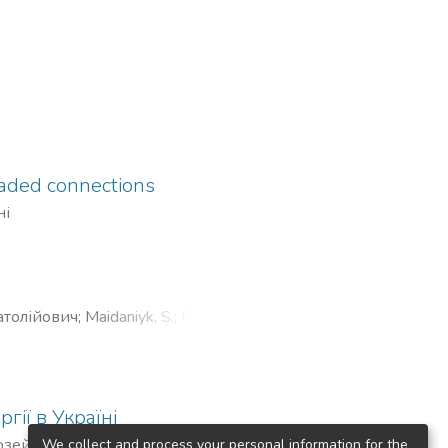
readed connections
ні
атолійович
;
Maidaniyk, S.
;
Plivak,
гії в Україні
озей, Ярослав Сергійович
;
We collect and process your personal information for the