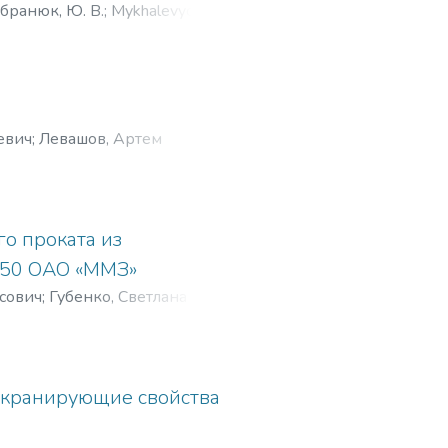
бранюк, Ю. В.
;
Mykhalevych, V.
евич
;
Левашов, Артем
.
;
Levashov, Ya.
о проката из
/150 ОАО «ММЗ»
сович
;
Губенко, Светлана
A.
;
Gubenko, S.
;
Dolgiy, S.
;
Sahura,
 экранирующие свойства