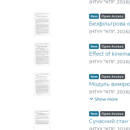
(
НТУУ "КПІ"
,
2016
Item
Open Access
Безфільтрова 
(
НТУУ "КПІ"
,
2016
Item
Open Access
Effect of kinem
(
НТУУ "КПІ"
,
2016
Item
Open Access
Модуль вимірю
(
НТУУ "КПІ"
,
2016
A.
Show more
Item
Open Access
Сучасний стан 
(
НТУУ "КПІ"
,
2016