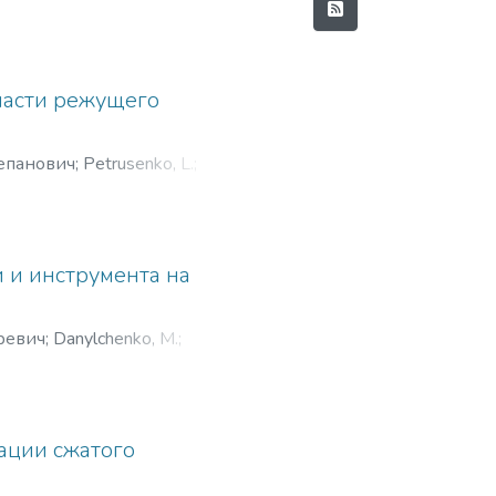
части режущего
епанович
;
Petrusenko, L.
;
 и инструмента на
ревич
;
Danylchenko, М.
;
ации сжатого