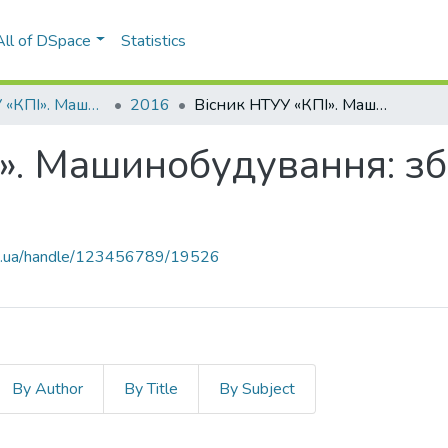
All of DSpace
Statistics
Вісник НТУУ «КПІ». Машинобудування
2016
Вісник НТУУ «КПІ». Машинобудування: збірник наукових праць, № 2(77)
». Машинобудування: зб
kpi.ua/handle/123456789/19526
By Author
By Title
By Subject