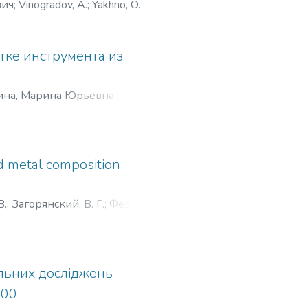
вич
;
Vinogradov, A.
;
Yakhno, O.
тке инструмента из
ина, Марина Юрьевна
;
.
ed metal composition
В.
;
Загорянский, В. Г.
;
Федорак,
альних досліджень
300