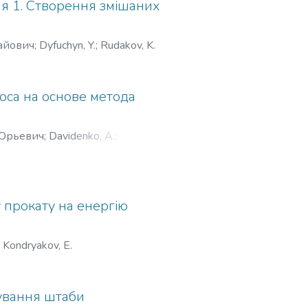
я 1. Створення змішаних
айович
;
Dyfuchyn, Y.
;
Rudakov, K.
оса на основе метода
 Юрьевич
;
Davidenko, A.
;
 прокату на енергію
;
Kondryakov, E.
сування штаби