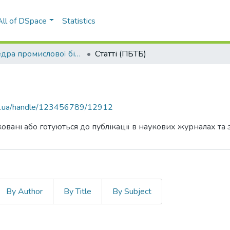
All of DSpace
Statistics
Кафедра промислової біотехнології та біофармації (ПБТБ)
Статті (ПБТБ)
kpi.ua/handle/123456789/12912
овані або готуються до публікації в наукових журналах та 
By Author
By Title
By Subject