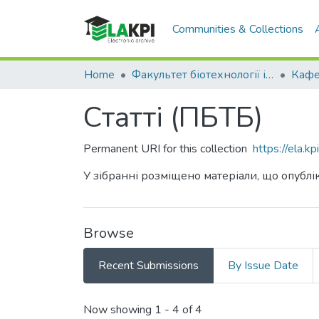
Communities & Collections
Home
Факультет біотехнології і біотехніки (ФБТ)
Статті (ПБТБ)
Permanent URI for this collection
https://ela.
У зібранні розміщено матеріали, що опублік
Browse
Recent Submissions
By Issue Date
Recent Submissions
Now showing
1 - 4 of 4