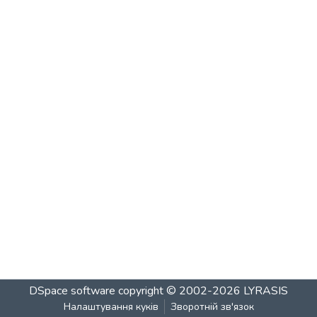
DSpace software
copyright © 2002-2026
LYRASIS
Налаштування куків
Зворотній зв'язок