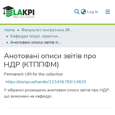
(current)
Log In
Communities & Collections
Home
Факультет лінгвістики (ФЛ)
Кафедра теорії, практики та перекладу французької мови (КТППФМ)
All of DSpace
Анотовані описи звітів про НДР (КТППФМ)
Statistics
Анотовані описи звітів про
НДР (КТППФМ)
Permanent URI for this collection
https://ela.kpi.ua/handle/123456789/14839
У зібранні розміщено анотовані описи звітів про НДР,
що виконані на кафедрі.