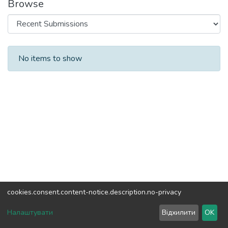
Browse
Recent Submissions
No items to show
cookies.consent.content-notice.description.no-privacy
DSpace software
copyright © 2002-2026
LYRASIS
Налаштувати
Відхилити
OK
Cookie settings
Send Feedback