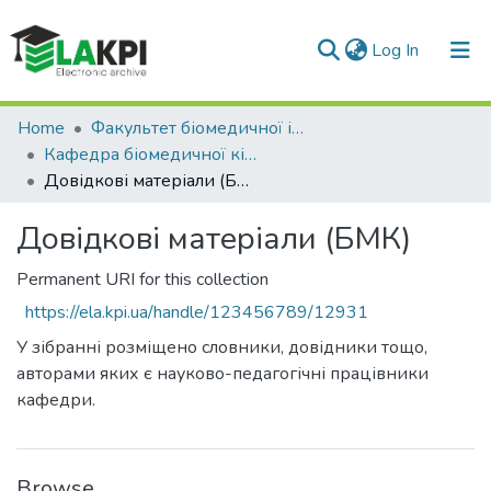
(current)
Log In
Communities & Collections
Home
Факультет біомедичної інженерії (ФБМІ)
Кафедра біомедичної кібернетики (БМК)
All of DSpace
Довідкові матеріали (БМК)
Statistics
Довідкові матеріали (БМК)
Permanent URI for this collection
https://ela.kpi.ua/handle/123456789/12931
У зібранні розміщено словники, довідники тощо,
авторами яких є науково-педагогічні працівники
кафедри.
Browse