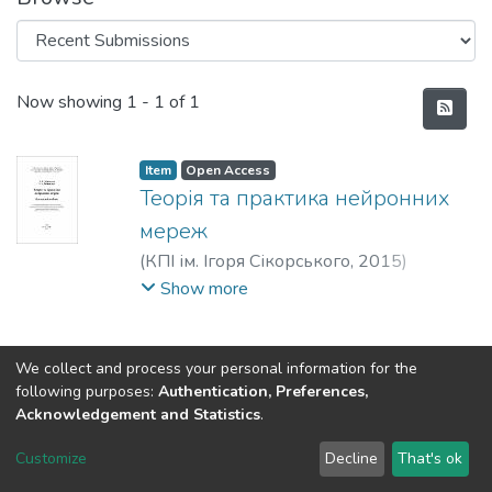
Recent Submissions
Now showing
1 - 1 of 1
Item
Open Access
Теорія та практика нейронних
мереж
(
КПІ ім. Ігоря Сікорського
,
2015
)
Добровська, Людмила Миколаївна
;
Show more
Добровська, Ірина Арбіківна
We collect and process your personal information for the
following purposes:
Authentication, Preferences,
Acknowledgement and Statistics
.
DSpace software
copyright © 2002-2026
LYRASIS
Customize
Decline
That's ok
Cookie settings
Send Feedback