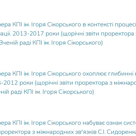
ра КПІ ім. Ігоря Сікорського в контексті проце
зації. 2013-2017 роки (щорічні звіти проректора
Вченій раді КПІ ім. Ігоря Сікорського)
ра КПІ ім. Ігоря Сікорського охоплює глибинні 
-2012 роки (щорічні звіти проректора з міжнарод
й раді КПІ ім. Ігоря Сікорського)
ра КПІ ім. Ігоря Сікорського набуває ознак сис
проректора з міжнародних зв'язків С.І. Сидоренка