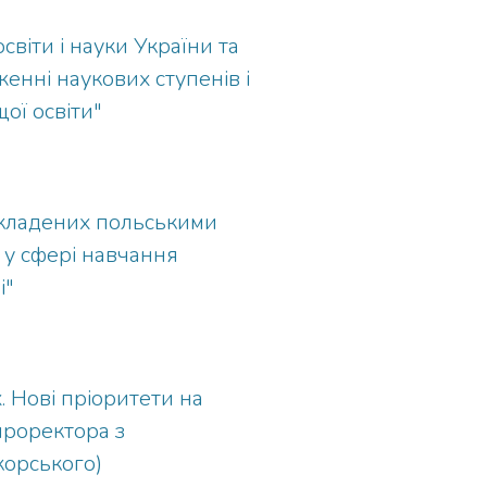
віти і науки України та
енні наукових ступенів і
ої освіти"
 укладених польськими
 у сфері навчання
і"
. Нові пріоритети на
проректора з
ікорського)