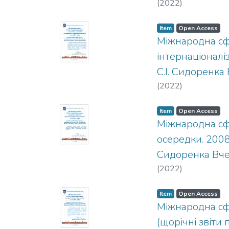
(
2022
)
Item
Open Access
Міжнародна сфе
інтернаціоналі
С.І. Сидоренка 
(
2022
)
Item
Open Access
Міжнародна сфе
осередки. 2008
Сидоренка Вчені
(
2022
)
Item
Open Access
Міжнародна сфе
(щорічні звіти 