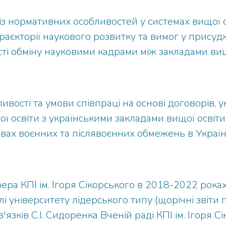
із нормативних особливостей у системах вищої ос
аєкторії наукового розвитку та вимог у присудж
сті обміну науковими кадрами між закладами вищ
ивості та умови співпраці на основі договорів,
ї освіти з українськими закладами вищої освіти
овах воєнних та післявоєнних обмежень в Україн
ра КПІ ім. Ігоря Сікорського в 2018-2022 роках
і університету лідерського типу (щорічні звіти 
язків С.І. Сидоренка Вченій раді КПІ ім. Ігоря С