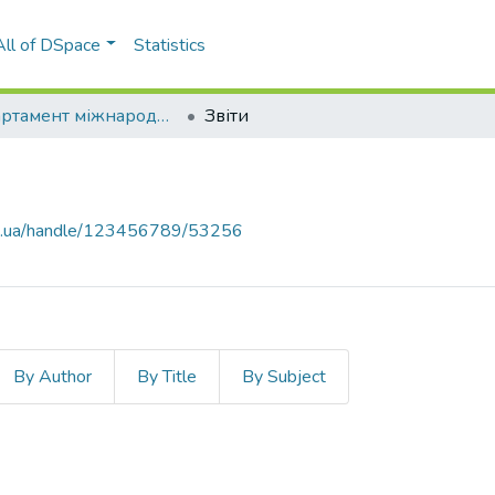
All of DSpace
Statistics
Департамент міжнародного співробітництва
Звіти
kpi.ua/handle/123456789/53256
By Author
By Title
By Subject