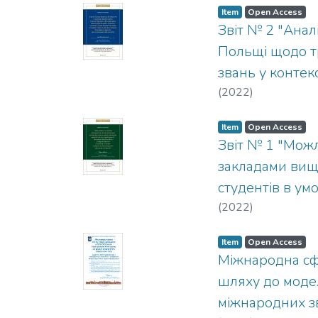
Item
Open Access
Звіт № 2 "Анал
Польщі щодо тр
звань у контек
(
2022
)
Item
Open Access
Звіт № 1 "Можл
закладами вищо
студентів в ум
(
2022
)
Item
Open Access
Міжнародна сфе
шляху до модел
міжнародних зв'