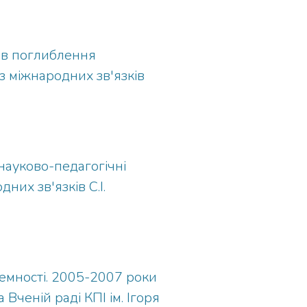
сів поглиблення
 з міжнародних зв'язків
науково-педагогічні
них зв'язків С.І.
темності. 2005-2007 роки
 Вченій раді КПІ ім. Ігоря