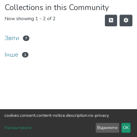
Collections in this Community
Now showing
1 - 2 of 2
Звіти
7
Інше
1
cookies.consent.content-notice.description.no-privacy
DSpace software
copyright © 2002-2026
LYRASIS
Налаштувати
Відхилити
OK
Cookie settings
Send Feedback