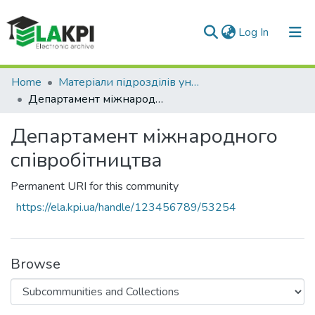
(current)
Log In
Communities & Collections
Home
Матеріали підрозділів університету
Департамент міжнародного співробітництва
All of DSpace
Департамент міжнародного
Statistics
співробітництва
Permanent URI for this community
https://ela.kpi.ua/handle/123456789/53254
Browse