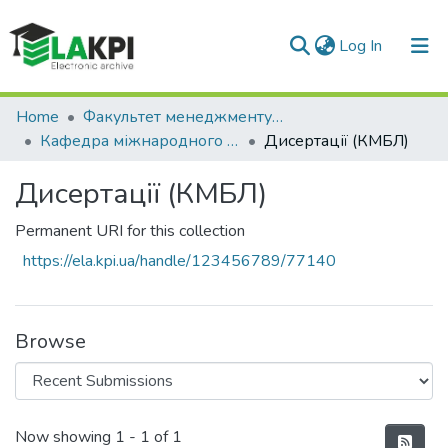
(current)
Log In
Communities & Collections
Home
Факультет менеджменту та маркетингу (ФММ)
Кафедра міжнародного бізнесу та логістики (КМБЛ)
Дисертації (КМБЛ)
All of DSpace
Дисертації (КМБЛ)
Statistics
Permanent URI for this collection
https://ela.kpi.ua/handle/123456789/77140
Browse
Recent Submissions
Now showing
1 - 1 of 1