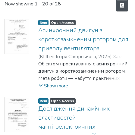
Recent Submissions
Now showing
1 - 20 of 28
Item
Open Access
Асинхронний двигун з
короткозамкненим ротором для
приводу вентилятора
(
КПІ ім. Ігоря Сікорського
,
2025
)
Хахуда,
Ігор Ігорович
Об’єктом проєктування є асинхронний
;
Ткачук, Ігор Валерійович
двигун з короткозамкненим ротором.
Мета роботи — набуття практичних
навичок у проєктуванні електричної
Show more
машини.
У процесі роботи спроєктовано
Item
Open Access
асинхронний двигун для приводу
Дослідження динамічних
вентилятора, а саме: розраховано
властивостей
основні габарити, підібрано обмотки
магнітоелектричних
статора та ротора, обмотувальні