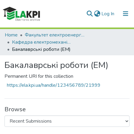
(current)
Log In
Communities & Collections
Home
Факультет електроенерготехніки та автоматики (ФЕА)
Кафедра електромеханіки (ЕМ)
All of DSpace
Бакалаврські роботи (ЕМ)
Statistics
Бакалаврські роботи (ЕМ)
Permanent URI for this collection
https://ela.kpi.ua/handle/123456789/21999
Browse