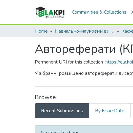
Communities & Collections
Home
Навчально-науковий видавничо-полiграфiчний інститут (НН ВПІ)
Кафе
Автореферати (К
Permanent URI for this collection
https://ela.
У зібранні розміщено автореферати дисер
Browse
Recent Submissions
By Issue Date
Recent Submissions
No items to show