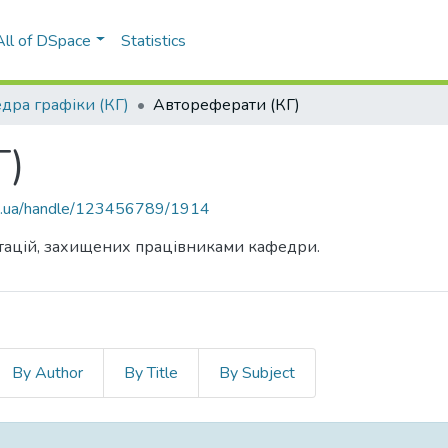
All of DSpace
Statistics
дра графіки (КГ)
Автореферати (КГ)
Г)
kpi.ua/handle/123456789/1914
тацій, захищених працівниками кафедри.
By Author
By Title
By Subject