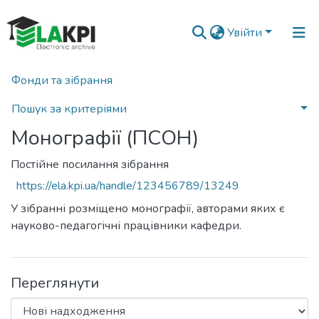
Увійти
Фонди та зібрання
Головна
Факультет робототехніки та приладобудування (ФРП)
Кафедра приладів i систем орієнтації та навігації (ПСОН)
Монографії (ПСОН)
Пошук за критеріями
Монографії (ПСОН)
Статистика
Постійне посилання зібрання
https://ela.kpi.ua/handle/123456789/13249
У зібранні розміщено монографії, авторами яких є
науково-педагогічні працівники кафедри.
Переглянути