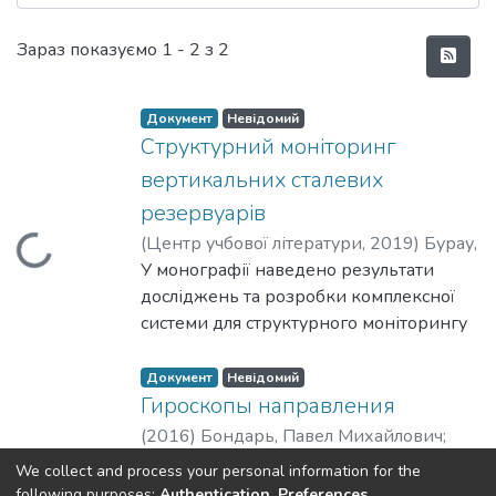
Нові надходження
Зараз показуємо
1 - 2 з 2
Документ
Невідомий
Структурний моніторинг
вертикальних сталевих
резервуарів
(
Центр учбової літератури
,
2019
)
Бурау,
Вантажиться...
Надія Іванівна
У монографії наведено результати
;
Лук'янченко, Ольга
Олексіївна
досліджень та розробки комплексної
;
Костіна, Олена
Володимирівна
системи для структурного моніторингу
;
Цибульник, Сергій
Олексійович
вертикальних сталевих резервуарів з
екологічно-небезпечними речовинами.
Документ
Невідомий
Наведено результати моделювання
Гироскопы направления
резервуару як об'єкта в умовах
(
2016
)
Бондарь, Павел Михайлович
;
експлуатаційних навантажень та при
Мелешко, Владислав Валентинович
;
We collect and process your personal information for the
появі і розвитку пошкоджень,
Аврутов, Вадим Викторович
following purposes:
Authentication, Preferences,