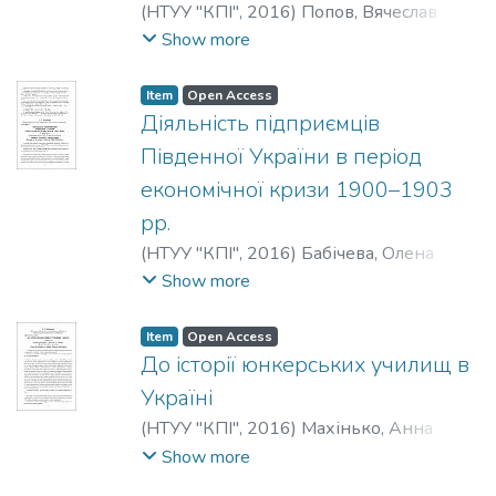
(
НТУУ "КПІ"
,
2016
)
Попов, Вячеслав
Жанович
;
Popov, V.
;
Попов, В. Ж.
Show more
Item
Open Access
Діяльність підприємців
Південної України в період
економічної кризи 1900–1903
рр.
(
НТУУ "КПІ"
,
2016
)
Бабічева, Олена
Сергіївна
;
Babicheva, O.
;
Бабичева, Е. С.
Show more
Item
Open Access
До історії юнкерських училищ в
Україні
(
НТУУ "КПІ"
,
2016
)
Махінько, Анна
Іванівна
;
Makhinko, A.
Show more