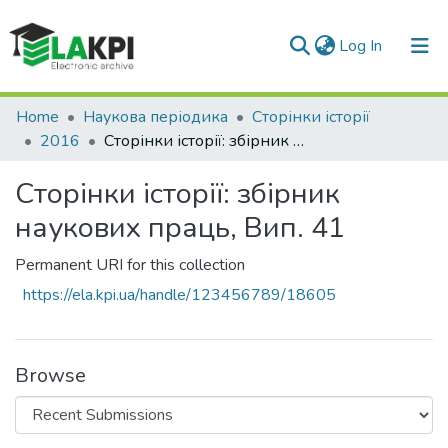
(current)
Log In
Communities & Collections
Home
Наукова періодика
Сторінки історії
2016
Сторінки історії: збірник наукових праць, Вип. 41
All of DSpace
Сторінки історії: збірник
Statistics
наукових праць, Вип. 41
Permanent URI for this collection
https://ela.kpi.ua/handle/123456789/18605
Browse