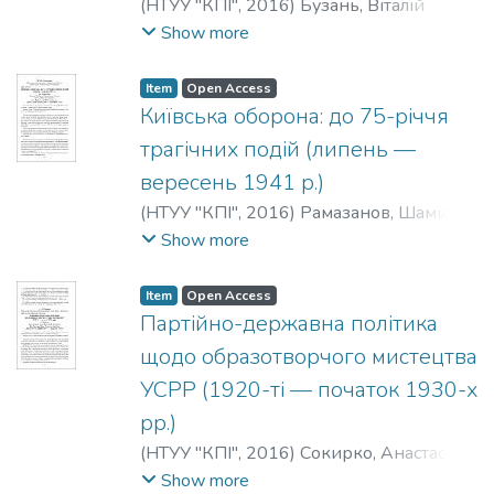
(
НТУУ "КПІ"
,
2016
)
Бузань, Віталій
Юрійович
;
Buzan, V.
;
Бузань, В. Ю.
Show more
Item
Open Access
Київська оборона: до 75-річчя
трагічних подій (липень —
вересень 1941 р.)
(
НТУУ "КПІ"
,
2016
)
Рамазанов, Шаміль
Шахович
;
Ramazanov, Sh.
;
Рамазанов, Ш.
Show more
Ш.
Item
Open Access
Партійно-державна політика
щодо образотворчого мистецтва
УСРР (1920-ті — початок 1930-х
рр.)
(
НТУУ "КПІ"
,
2016
)
Сокирко, Анастасія
Андріївна
;
Sokyrko, A.
;
Сокирко, А. А.
Show more