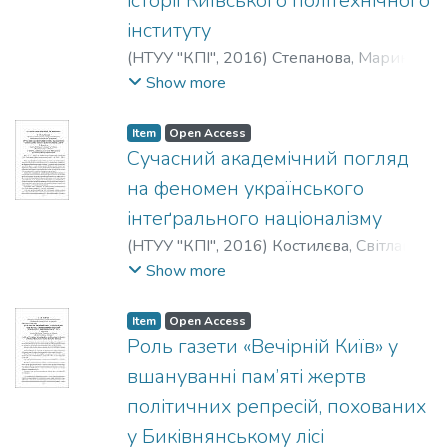
історії Київського політехнічного
інституту
(
НТУУ "КПІ"
,
2016
)
Степанова, Марина
Володимирівна
;
Stepanova, M.
;
Show more
Степанова, М. В.
Item
Open Access
Сучасний академічний погляд
на феномен українського
інтеґрального націоналізму
(
НТУУ "КПІ"
,
2016
)
Костилєва, Світлана
Олександрівна
;
Kostylieva, S.
;
Костылева,
Show more
С. А.
Item
Open Access
Роль газети «Вечірній Київ» у
вшануванні пам’яті жертв
політичних репресій, похованих
у Биківнянському лісі