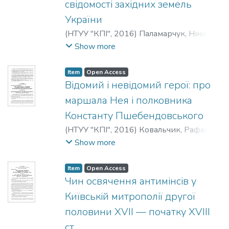
свідомості західних земель
України
(
НТУУ "КПІ"
,
2016
)
Паламарчук, Ніна
Іваніна
;
Palamarchuk, N.
;
Паламарчук, Н.
Show more
И.
Item
Open Access
Відомий і невідомий герої: про
маршала Нея і полковника
Константу Пшебендовського
(
НТУУ "КПІ"
,
2016
)
Ковальчик, Рафал
;
Kovalchyk, R.
;
Ковальчик, Р.
Show more
Item
Open Access
Чин освячення антимінсів у
Київській митрополії другої
половини XVII — початку XVIII
ст.