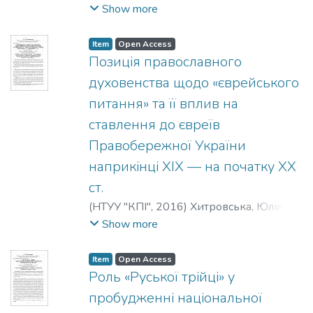
Степанівна
;
Biliavska, O.
;
Белявская, О. С.
Show more
Item
Open Access
Позиція православного
духовенства щодо «єврейського
питання» та її вплив на
ставлення до євреїв
Правобережної України
наприкінці XIX — на початку XX
ст.
(
НТУУ "КПІ"
,
2016
)
Хитровська, Юлія
Валентинівна
;
Khytrovska, Iu.
;
Show more
Хитровская, Ю. В.
Item
Open Access
Роль «Руської трійці» у
пробудженні національної