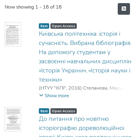
Recent Submissions
Now showing
1 - 18 of 18
Item
Open Access
Київська політехніка: історія і
сучасність. Вибрана бібліографія.
На допомогу студентам у
засвоєнні навчальних дисциплін
«Історія України», «Історія науки і
техніки»
(
НТУУ "КПІ"
,
2016
)
Степанова, Марина
Володимирівна
;
Осташкіна, Валентина
Show more
Миколаївна
;
Stepanova, M.
;
Ostashkina, V.
;
Степанова, М. В.
;
Осташкина, В. М.
Item
Open Access
До питання про новітню
історіографію дореволюційної