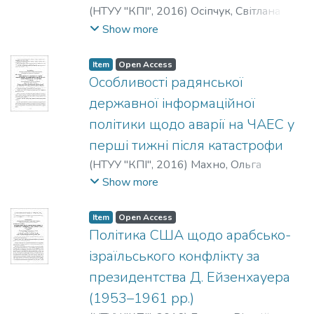
(
НТУУ "КПІ"
,
2016
)
Осіпчук, Світлана
Миколаївна
;
Osipchuk, S.
;
Осипчук, С. Н.
Show more
Item
Open Access
Особливості радянської
державної інформаційної
політики щодо аварії на ЧАЕС у
перші тижні після катастрофи
(
НТУУ "КПІ"
,
2016
)
Махно, Ольга
Володимирівна
;
Makhno, O.
;
Махно, О. В.
Show more
Item
Open Access
Політика США щодо арабсько-
ізраїльського конфлікту за
президентства Д. Ейзенхауера
(1953–1961 рр.)