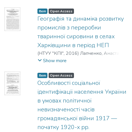
Item
Open Access
Географія та динаміка розвитку
промислів з переробки
тваринної сировини в селах
Харківщини в період НЕП
(
НТУУ "КПІ"
,
2016
)
Лапченко, Анастасія
Сергіївна
;
Lapchenko, A.
;
Лапченко, А. С.
Show more
Item
Open Access
Особливості соціальної
ідентифікації населення України
в умовах політичної
невизначеності часів
громадянської війни 1917 —
початку 1920-х рр.