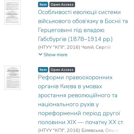
Item
Open Access
Особливості еволюції системи
військового обов’язку в Боснії та
Герцеговині під владою
Габсбургів (1878–1914 рр.)
(
НТУУ "КПІ"
,
2016
)
Чолій, Сергій
Васильович
;
Choliy, S.
;
Чолий, С. В.
Show more
Item
Open Access
Реформи правоохоронних
органів Києва в умовах
зростання революційного та
національного рухів у
пореформений період другої
половини XIX — початку XX ст.
(
НТУУ "КПІ"
,
2016
)
Білявська, Ольга