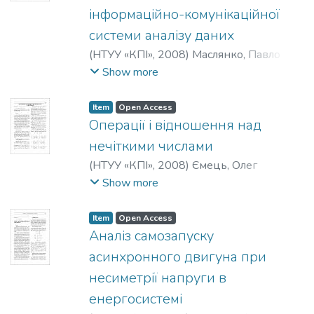
інформаційно-комунікаційної
системи аналізу даних
(
НТУУ «КПІ»
,
2008
)
Маслянко, Павло
Павлович
;
Вознюк, Андрій
Show more
Святославович
;
Вознюк, Сергій
Святославович
Item
Open Access
Операції і відношення над
нечіткими числами
(
НТУУ «КПІ»
,
2008
)
Ємець, Олег
Олексійович
;
Ємець, Олександра
Show more
Олегівна
Item
Open Access
Аналіз самозапуску
асинхронного двигуна при
несиметрії напруги в
енергосистемі