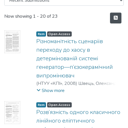
Recent Submissions
Now showing
1 - 20 of 23
Item
Open Access
Різноманітність сценаріїв
переходу до хаосу в
детермінованій системі
генератор—п’єзокерамічний
випромінювач
(
НТУУ «КПІ»
,
2008
)
Швець, Олександр
Юрійович
;
Печерний, Володимир
Show more
Анатолійович
Item
Open Access
Розв’язність одного класичного
лінійного еліптичного