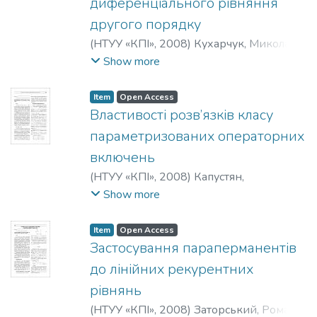
диференціального рівняння
другого порядку
(
НТУУ «КПІ»
,
2008
)
Кухарчук, Микола
Макарович
;
Яременко, Микола Іванович
Show more
Item
Open Access
Властивості розв’язків класу
параметризованих операторних
включень
(
НТУУ «КПІ»
,
2008
)
Капустян,
Володимир Омелянович
;
Касьянов,
Show more
Павло Олегович
;
Когут, Ольга Петрівна
Item
Open Access
Застосування параперманентів
до лінійних рекурентних
рівнянь
(
НТУУ «КПІ»
,
2008
)
Заторський, Роман