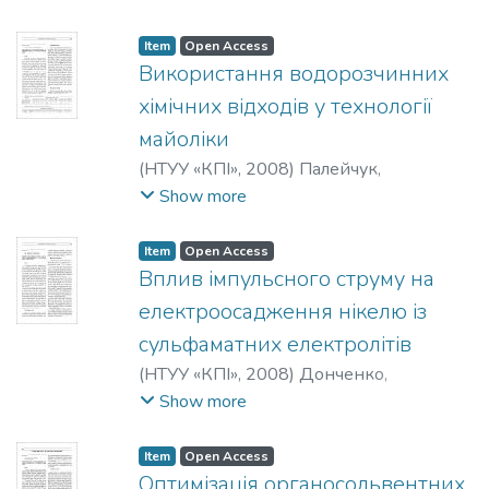
Булана, Оксана Василівна
Item
Open Access
Використання водорозчинних
хімічних відходів у технології
майоліки
(
НТУУ «КПІ»
,
2008
)
Палейчук,
Валентина Сергіївна
;
Бондаренко,
Show more
Сергій Олексійович
Item
Open Access
Вплив імпульсного струму на
електроосадження нікелю із
сульфаматних електролітів
(
НТУУ «КПІ»
,
2008
)
Донченко,
Маргарита Іванівна
;
Редько, Раїса
Show more
Макарівна
;
Нагорний, Олексій
Вікторович
;
Мотронюк, Тетяна Іванівна
Item
Open Access
Оптимізація органосольвентних