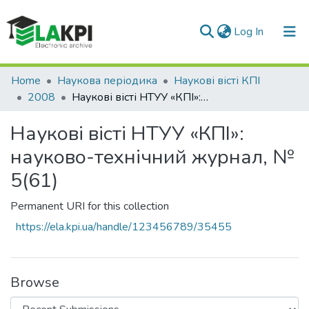
(current)
Log In
Communities & Collections
Home
Наукова періодика
Наукові вісті КПІ
2008
Наукові вісті НТУУ «КПІ»: науково-технічний журнал, № 5(61)
All of DSpace
Наукові вісті НТУУ «КПІ»:
Statistics
науково-технічний журнал, №
5(61)
Permanent URI for this collection
https://ela.kpi.ua/handle/123456789/35455
Browse