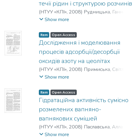
течії рідин і структурою розчинів
(
НТУУ «КПІ»
,
2008
)
Рудницька, Ганна
Анатоліївна
;
Каменська, Тетяна
Show more
Анатоліївна
;
Ренський, Ігор
Олександрович
Item
Open Access
Дослідження і моделювання
процесів адсорбції/десорбції
оксидів азоту на цеолітах
(
НТУУ «КПІ»
,
2008
)
Примиська, Світлана
Олексіївна
;
Безносик, Юрій
Show more
Олександрович
;
Статюха, Геннадій
Олексійович
;
Решетіловський,
Item
Open Access
Володимир Петрович
Гідратаційна активність сумісно
розмелених вапняно-
вапнякових сумішей
(
НТУУ «КПІ»
,
2008
)
Паславська, Алла
Петрівна
;
Сербін, Володимир Петрович
;
Show more