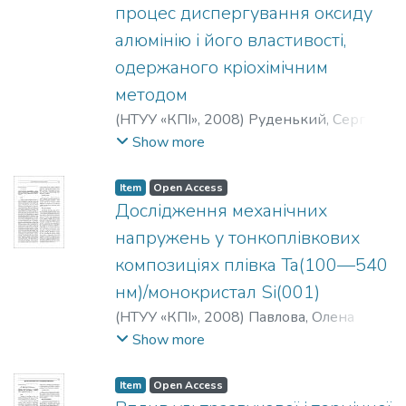
процес диспергування оксиду
алюмінію і його властивості,
одержаного кріохімічним
методом
(
НТУУ «КПІ»
,
2008
)
Руденький, Сергій
Олексійович
Show more
Item
Open Access
Дослідження механічних
напружень у тонкоплівкових
композиціях плівка Ta(100—540
нм)/монокристал Si(001)
(
НТУУ «КПІ»
,
2008
)
Павлова, Олена
Петрівна
Show more
Item
Open Access