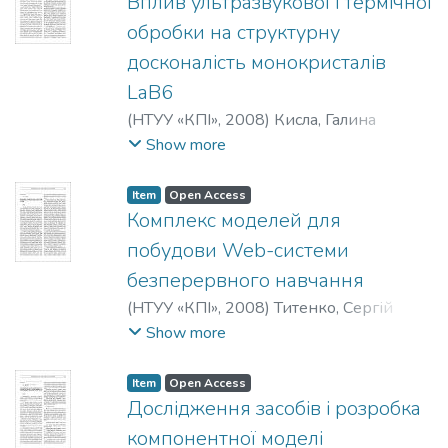
Вплив ультразвукової і термічної
обробки на структурну
досконалість монокристалів
LaB6
(
НТУУ «КПІ»
,
2008
)
Кисла, Галина
Павлівна
;
Богомол, Юрій Іванович
;
Show more
Карасєвська, Ольга Павлівна
;
Криклива,
Ірина Юріївна
Item
Open Access
Комплекс моделей для
побудови Web-системи
безперервного навчання
(
НТУУ «КПІ»
,
2008
)
Титенко, Сергій
Володимирович
Show more
Item
Open Access
Дослідження засобів і розробка
компонентної моделі