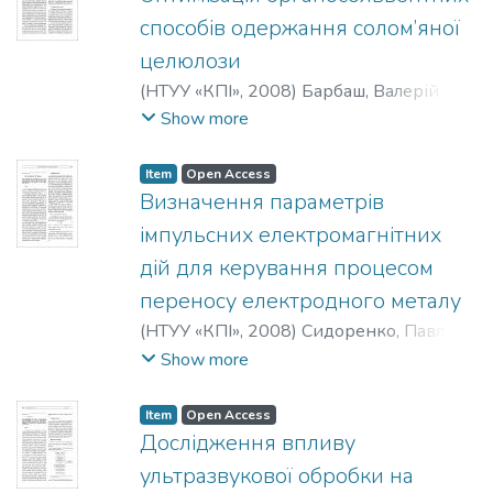
способів одержання солом’яної
целюлози
(
НТУУ «КПІ»
,
2008
)
Барбаш, Валерій
Анатолійович
;
Трембус, Ірина Віталіївна
;
Show more
Складанний, Денис Миколайович
Item
Open Access
Визначення параметрів
імпульсних електромагнітних
дій для керування процесом
переносу електродного металу
(
НТУУ «КПІ»
,
2008
)
Сидоренко, Павло
Юрійович
;
Рижов, Роман Миколайович
;
Show more
Золотовський, Аркадій Олексійович
;
Болотов, Геннадій Павлович
Item
Open Access
Дослідження впливу
ультразвукової обробки на