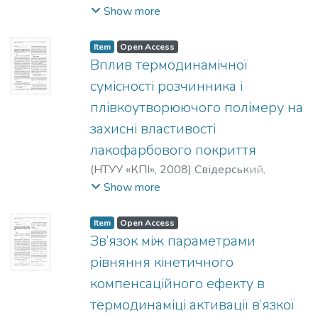
Андрійович
;
Литвиненко, Ірина
Show more
Миколаївна
Item
Open Access
Вплив термодинамічної
сумісності розчинника і
плівкоутворюючого полімеру на
захисні властивості
лакофарбового покриття
(
НТУУ «КПІ»
,
2008
)
Свідерський,
Валентин Анатолійович
;
Миронюк,
Show more
Олексій Володимирович
Item
Open Access
Зв’язок між параметрами
рівняння кінетичного
компенсаційного ефекту в
термодинаміці активації в’язкої